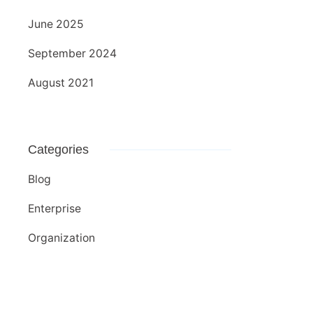
June 2025
September 2024
August 2021
Categories
Blog
Enterprise
Organization