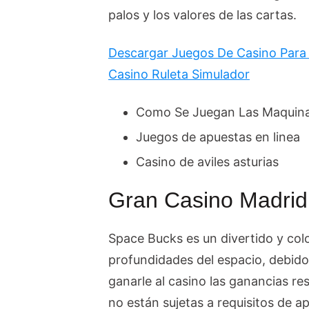
palos y los valores de las cartas.
Descargar Juegos De Casino Para 
Casino Ruleta Simulador
Como Se Juegan Las Maquina
Juegos de apuestas en linea
Casino de aviles asturias
Gran Casino Madrid
Space Bucks es un divertido y col
profundidades del espacio, debid
ganarle al casino las ganancias re
no están sujetas a requisitos de 