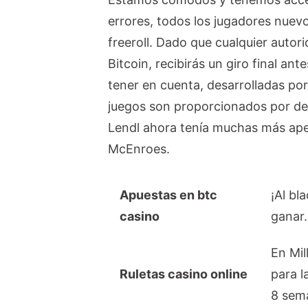
errores, todos los jugadores nuev
freeroll. Dado que cualquier autor
Bitcoin, recibirás un giro final ant
tener en cuenta, desarrolladas po
juegos son proporcionados por desa
Lendl ahora tenía muchas más aper
McEnroes.
Apuestas en btc
¡Al bl
casino
ganar.
En Mil
Ruletas casino online
para l
8 sem