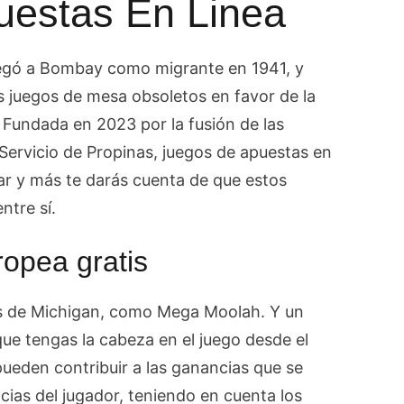
uestas En Linea
llegó a Bombay como migrante en 1941, y
 juegos de mesa obsoletos en favor de la
Fundada en 2023 por la fusión de las
Servicio de Propinas, juegos de apuestas en
gar y más te darás cuenta de que estos
ntre sí.
ropea gratis
os de Michigan, como Mega Moolah. Y un
ue tengas la cabeza en el juego desde el
pueden contribuir a las ganancias que se
ncias del jugador, teniendo en cuenta los