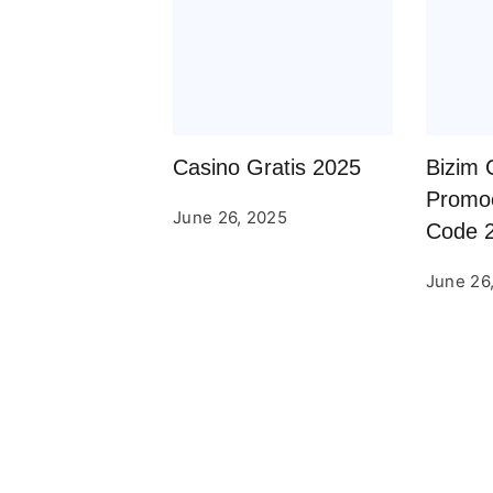
Casino Gratis 2025
Bizim 
Promoc
June 26, 2025
Code 
June 26