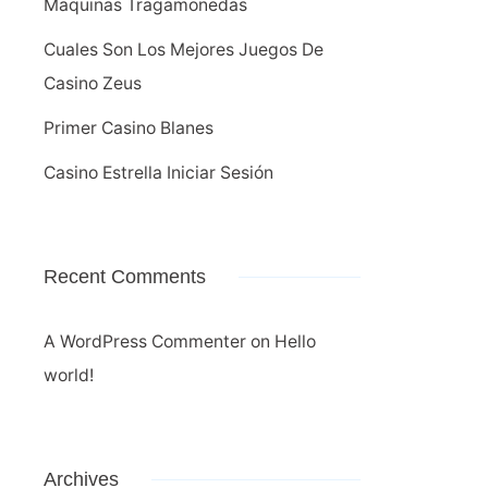
Maquinas Tragamonedas
Cuales Son Los Mejores Juegos De
Casino Zeus
Primer Casino Blanes
Casino Estrella Iniciar Sesión
Recent Comments
A WordPress Commenter
on
Hello
world!
Archives