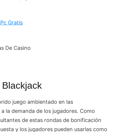
Pc Gratis
s De Casino
 Blackjack
orido juego ambientado en las
o a la demanda de los jugadores. Como
sultantes de estas rondas de bonificación
apuesta y los jugadores pueden usarlas como