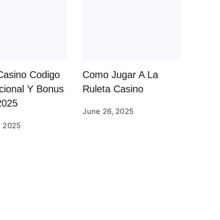
Casino Codigo
Como Jugar A La
ional Y Bonus
Ruleta Casino
2025
June 26, 2025
, 2025