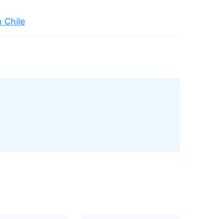
 Chile