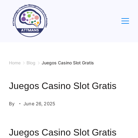
Skip
to
content
Home
Blog
Juegos Casino Slot Gratis
Juegos Casino Slot Gratis
By
June 26, 2025
Juegos Casino Slot Gratis