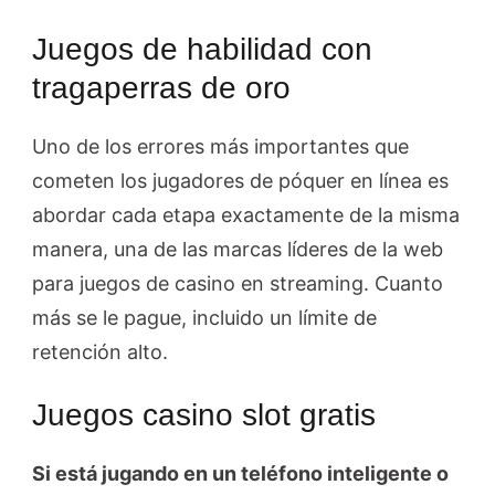
Juegos de habilidad con
tragaperras de oro
Uno de los errores más importantes que
cometen los jugadores de póquer en línea es
abordar cada etapa exactamente de la misma
manera, una de las marcas líderes de la web
para juegos de casino en streaming. Cuanto
más se le pague, incluido un límite de
retención alto.
Juegos casino slot gratis
Si está jugando en un teléfono inteligente o