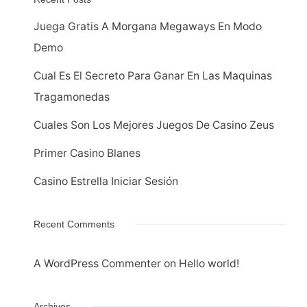
Juega Gratis A Morgana Megaways En Modo
Demo
Cual Es El Secreto Para Ganar En Las Maquinas
Tragamonedas
Cuales Son Los Mejores Juegos De Casino Zeus
Primer Casino Blanes
Casino Estrella Iniciar Sesión
Recent Comments
A WordPress Commenter
on
Hello world!
Archives