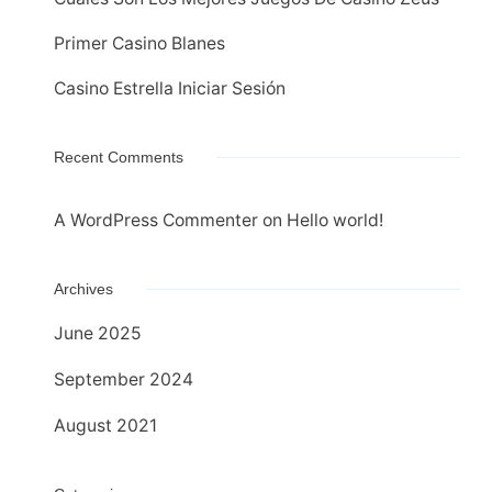
Primer Casino Blanes
Casino Estrella Iniciar Sesión
Recent Comments
A WordPress Commenter
on
Hello world!
Archives
June 2025
September 2024
August 2021