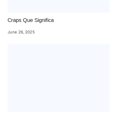
Craps Que Significa
June 26, 2025