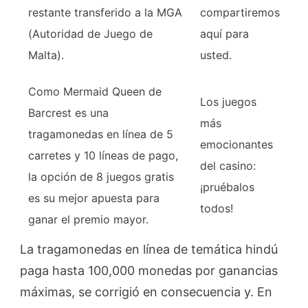
restante transferido a la MGA
compartiremos
(Autoridad de Juego de
aquí para
Malta).
usted.
Como Mermaid Queen de
Los juegos
Barcrest es una
más
tragamonedas en línea de 5
emocionantes
carretes y 10 líneas de pago,
del casino:
la opción de 8 juegos gratis
¡pruébalos
es su mejor apuesta para
todos!
ganar el premio mayor.
La tragamonedas en línea de temática hindú
paga hasta 100,000 monedas por ganancias
máximas, se corrigió en consecuencia y. En