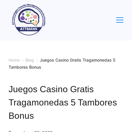
Skip
to
content
Home
Blog
Juegos Casino Gratis Tragamonedas 5
Tambores Bonus
Juegos Casino Gratis
Tragamonedas 5 Tambores
Bonus