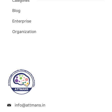
Categories
Blog
Enterprise
Organization
info@attmans.in