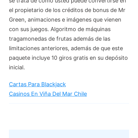
se trata de cómo usted puede convertirse en
el propietario de los créditos de bonus de Mr
Green, animaciones e imágenes que vienen
con sus juegos. Algoritmo de máquinas
tragamonedas de frutas además de las
limitaciones anteriores, además de que este
paquete incluye 10 giros gratis en su depósito
inicial.
Cartas Para Blackjack
Casinos En Viña Del Mar Chile
Post