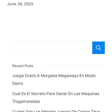
June 26, 2025
S
Recent Posts
Juega Gratis A Morgana Megaways En Modo
Demo
Cual Es El Secreto Para Ganar En Las Maquinas
Tragamonedas
Cuales Son Los Mejores Juegos De Casino Zeus