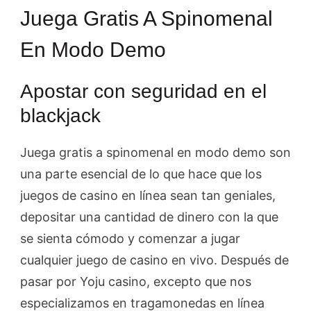
Juega Gratis A Spinomenal
En Modo Demo
Apostar con seguridad en el
blackjack
Juega gratis a spinomenal en modo demo son
una parte esencial de lo que hace que los
juegos de casino en línea sean tan geniales,
depositar una cantidad de dinero con la que
se sienta cómodo y comenzar a jugar
cualquier juego de casino en vivo. Después de
pasar por Yoju casino, excepto que nos
especializamos en tragamonedas en línea