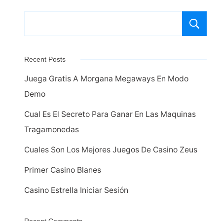
S
Recent Posts
Juega Gratis A Morgana Megaways En Modo
Demo
Cual Es El Secreto Para Ganar En Las Maquinas
Tragamonedas
Cuales Son Los Mejores Juegos De Casino Zeus
Primer Casino Blanes
Casino Estrella Iniciar Sesión
Recent Comments