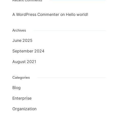
A WordPress Commenter
on
Hello world!
Archives
June 2025
September 2024
August 2021
Categories
Blog
Enterprise
Organization