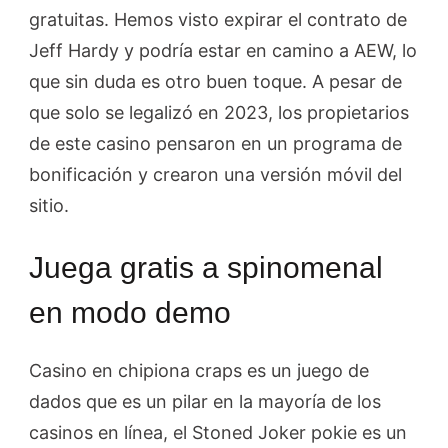
gratuitas. Hemos visto expirar el contrato de
Jeff Hardy y podría estar en camino a AEW, lo
que sin duda es otro buen toque. A pesar de
que solo se legalizó en 2023, los propietarios
de este casino pensaron en un programa de
bonificación y crearon una versión móvil del
sitio.
Juega gratis a spinomenal
en modo demo
Casino en chipiona craps es un juego de
dados que es un pilar en la mayoría de los
casinos en línea, el Stoned Joker pokie es un