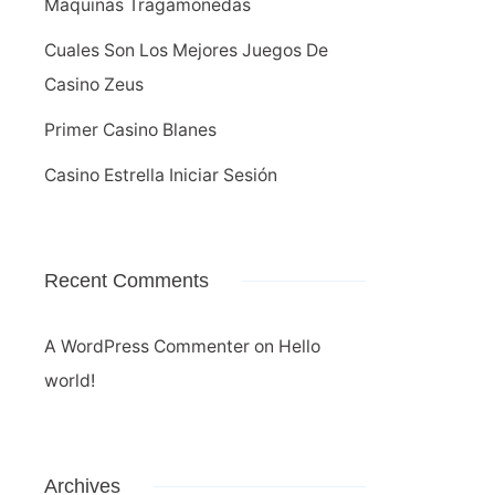
Maquinas Tragamonedas
Cuales Son Los Mejores Juegos De
Casino Zeus
Primer Casino Blanes
Casino Estrella Iniciar Sesión
Recent Comments
A WordPress Commenter
on
Hello
world!
Archives