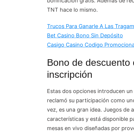
bonificación gratis. Además de rec
TNT hace lo mismo.
Trucos Para Ganarle A Las Traga
Bet Casino Bono Sin Depósito
Casigo Casino Codigo Promocion
Bono de descuento d
inscripción
Estas dos opciones introducen un 
reclamó su participación como uno.
vez, es una gran idea. Juegos de a
características y está disponible p
mesas en vivo diseñadas por pro