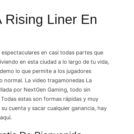
 Rising Liner En
s espectaculares en casi todas partes que
viendo en esta ciudad a lo largo de tu vida,
o demo lo que permite a los jugadores
no normal. La video tragamonedas La
llada por NextGen Gaming, todo sin
. Todas estas son formas rápidas y muy
su cuenta y sacar cualquier ganancia, hay
aquí.