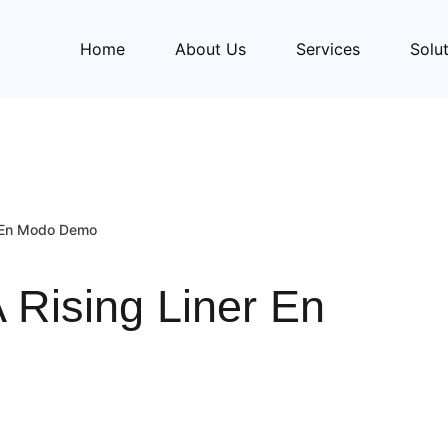
Home
About Us
Services
Solu
r En Modo Demo
 Rising Liner En