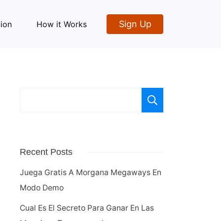
Sign Up
tion
How it Works
Search
Recent Posts
Juega Gratis A Morgana Megaways En
Modo Demo
Cual Es El Secreto Para Ganar En Las