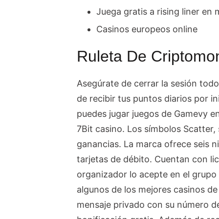
Juega gratis a rising liner e
Casinos europeos online
Ruleta De Criptomo
Asegúrate de cerrar la sesión todo
de recibir tus puntos diarios por i
puedes jugar juegos de Gamevy en
7Bit casino. Los símbolos Scatter,
ganancias. La marca ofrece seis 
tarjetas de débito. Cuentan con li
organizador lo acepte en el grup
algunos de los mejores casinos de 
mensaje privado con su número de 