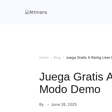
Skip
to
content
Home
Blog
Juega Gratis A Rising Line
Juega Gratis A
Modo Demo
By
June 26, 2025