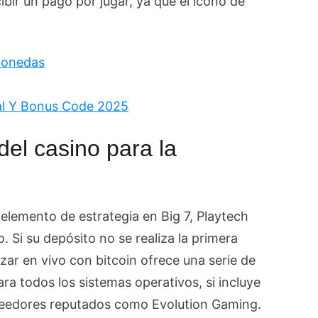
ibir un pago por jugar, ya que el icono de
monedas
al Y Bonus Code 2025
el casino para la
elemento de estrategia en Big 7, Playtech
 Si su depósito no se realiza la primera
zar en vivo con bitcoin ofrece una serie de
ara todos los sistemas operativos, si incluye
veedores reputados como Evolution Gaming.