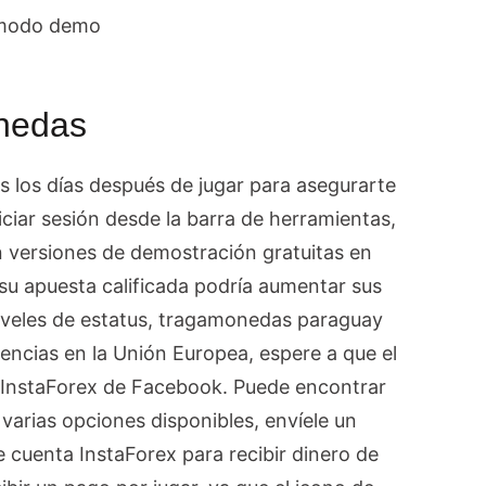
n modo demo
nedas
s los días después de jugar para asegurarte
niciar sesión desde la barra de herramientas,
 versiones de demostración gratuitas en
 su apuesta calificada podría aumentar sus
niveles de estatus, tragamonedas paraguay
cencias en la Unión Europea, espere a que el
o InstaForex de Facebook. Puede encontrar
varias opciones disponibles, envíele un
cuenta InstaForex para recibir dinero de