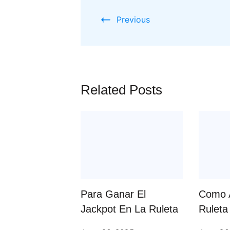
Previous
Related Posts
Para Ganar El
Como 
Jackpot En La Ruleta
Ruleta