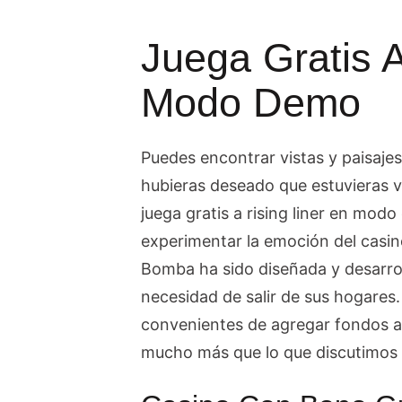
Juega Gratis A
Modo Demo
Puedes encontrar vistas y paisaje
hubieras deseado que estuvieras vi
juega gratis a rising liner en mod
experimentar la emoción del casi
Bomba ha sido diseñada y desarro
necesidad de salir de sus hogares
convenientes de agregar fondos a 
mucho más que lo que discutimos 