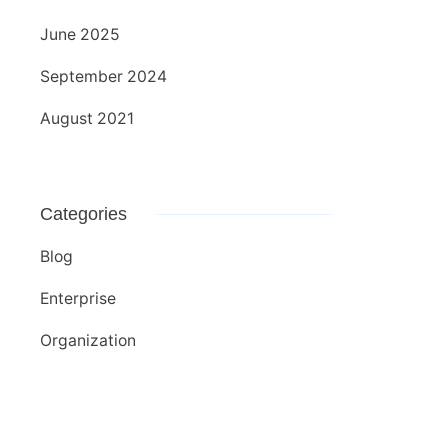
June 2025
September 2024
August 2021
Categories
Blog
Enterprise
Organization