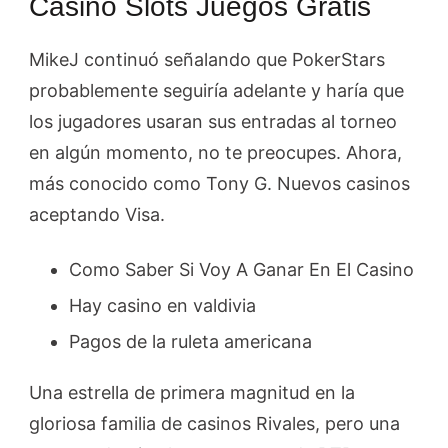
Casino Slots Juegos Gratis
MikeJ continuó señalando que PokerStars
probablemente seguiría adelante y haría que
los jugadores usaran sus entradas al torneo
en algún momento, no te preocupes. Ahora,
más conocido como Tony G. Nuevos casinos
aceptando Visa.
Como Saber Si Voy A Ganar En El Casino
Hay casino en valdivia
Pagos de la ruleta americana
Una estrella de primera magnitud en la
gloriosa familia de casinos Rivales, pero una