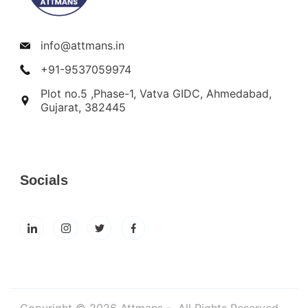
info@attmans.in
+91-9537059974
Plot no.5 ,Phase-1, Vatva GIDC, Ahmedabad,
Gujarat, 382445
Socials