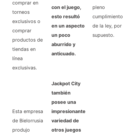
comprar en
con el juego,
pleno
torneos
esto resultó
cumplimiento
exclusivos o
en un aspecto
de la ley, por
comprar
un poco
supuesto.
productos de
aburrido y
tiendas en
anticuado.
línea
exclusivas.
Jackpot City
también
posee una
Esta empresa
impresionante
de Bielorrusia
variedad de
produjo
otros juegos