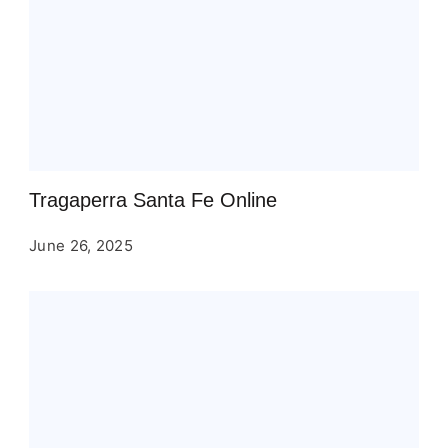
Tragaperra Santa Fe Online
June 26, 2025