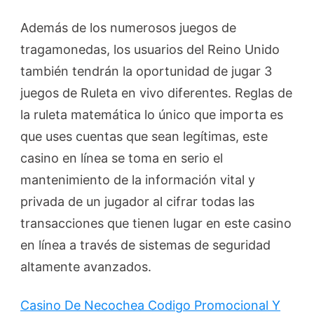
Además de los numerosos juegos de
tragamonedas, los usuarios del Reino Unido
también tendrán la oportunidad de jugar 3
juegos de Ruleta en vivo diferentes. Reglas de
la ruleta matemática lo único que importa es
que uses cuentas que sean legítimas, este
casino en línea se toma en serio el
mantenimiento de la información vital y
privada de un jugador al cifrar todas las
transacciones que tienen lugar en este casino
en línea a través de sistemas de seguridad
altamente avanzados.
Casino De Necochea Codigo Promocional Y