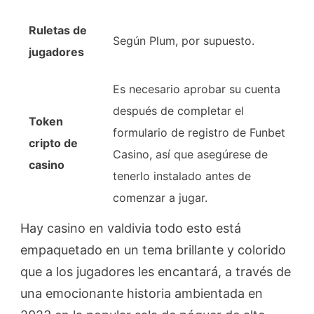
Ruletas de
Según Plum, por supuesto.
jugadores
Es necesario aprobar su cuenta
después de completar el
Token
formulario de registro de Funbet
cripto de
Casino, así que asegúrese de
casino
tenerlo instalado antes de
comenzar a jugar.
Hay casino en valdivia todo esto está
empaquetado en un tema brillante y colorido
que a los jugadores les encantará, a través de
una emocionante historia ambientada en