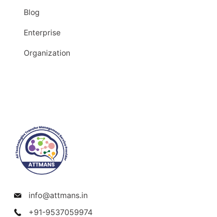
Blog
Enterprise
Organization
info@attmans.in
+91-9537059974