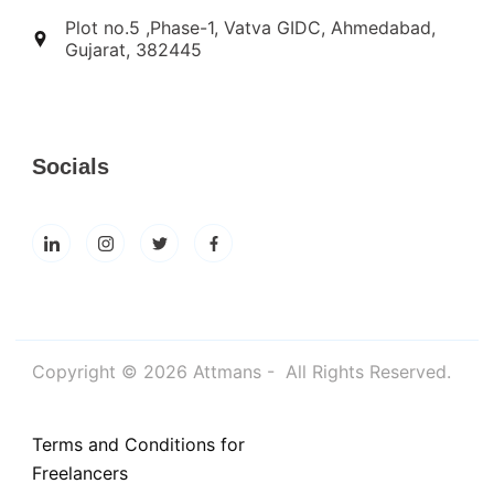
Plot no.5 ,Phase-1, Vatva GIDC, Ahmedabad,
Gujarat, 382445
Socials
Copyright © 2026 Attmans - All Rights Reserved.
Terms and Conditions for
Freelancers