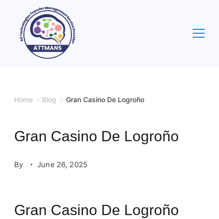
Skip
to
content
Home
Blog
Gran Casino De Logroño
Gran Casino De Logroño
By
June 26, 2025
Gran Casino De Logroño