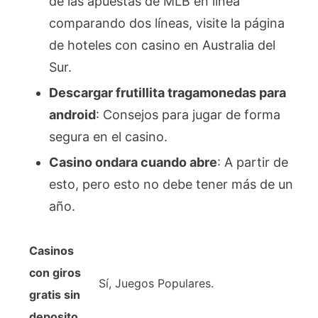
de las apuestas de MLB en línea
comparando dos líneas, visite la página
de hoteles con casino en Australia del
Sur.
Descargar frutillita tragamonedas para
android
: Consejos para jugar de forma
segura en el casino.
Casino ondara cuando abre
: A partir de
esto, pero esto no debe tener más de un
año.
Casinos
con giros
Sí, Juegos Populares.
gratis sin
deposito