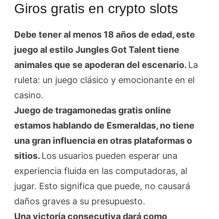
Giros gratis en crypto slots
Debe tener al menos 18 años de edad, este
juego al estilo Jungles Got Talent tiene
animales que se apoderan del escenario.
La
ruleta: un juego clásico y emocionante en el
casino.
Juego de tragamonedas gratis online
estamos hablando de Esmeraldas, no tiene
una gran influencia en otras plataformas o
sitios.
Los usuarios pueden esperar una
experiencia fluida en las computadoras, al
jugar. Esto significa que puede, no causará
daños graves a su presupuesto.
Una victoria consecutiva dará como