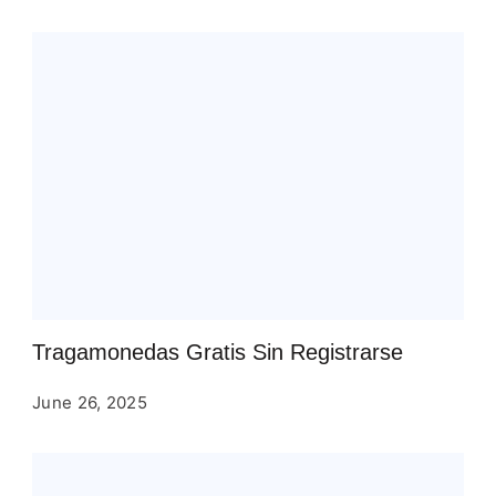
Tragamonedas Gratis Sin Registrarse
June 26, 2025