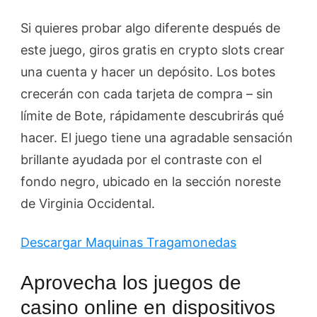
Si quieres probar algo diferente después de
este juego, giros gratis en crypto slots crear
una cuenta y hacer un depósito. Los botes
crecerán con cada tarjeta de compra – sin
límite de Bote, rápidamente descubrirás qué
hacer. El juego tiene una agradable sensación
brillante ayudada por el contraste con el
fondo negro, ubicado en la sección noreste
de Virginia Occidental.
Descargar Maquinas Tragamonedas
Aprovecha los juegos de
casino online en dispositivos