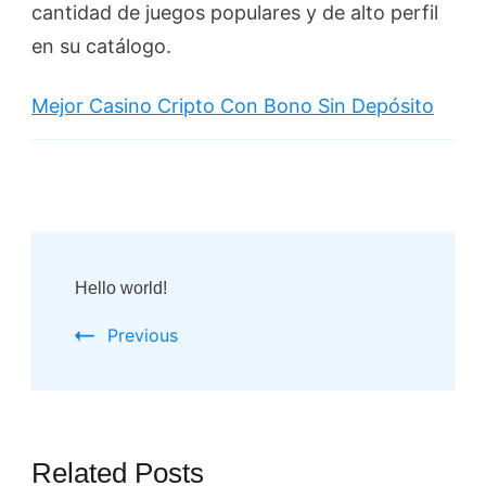
cantidad de juegos populares y de alto perfil
en su catálogo.
Mejor Casino Cripto Con Bono Sin Depósito
Post
Navigation
Hello world!
Previous
Related Posts