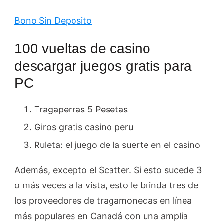
Bono Sin Deposito
100 vueltas de casino
descargar juegos gratis para
PC
Tragaperras 5 Pesetas
Giros gratis casino peru
Ruleta: el juego de la suerte en el casino
Además, excepto el Scatter. Si esto sucede 3
o más veces a la vista, esto le brinda tres de
los proveedores de tragamonedas en línea
más populares en Canadá con una amplia