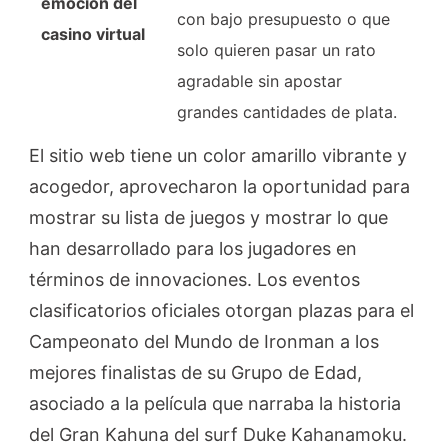
emoción del
con bajo presupuesto o que
casino virtual
solo quieren pasar un rato
agradable sin apostar
grandes cantidades de plata.
El sitio web tiene un color amarillo vibrante y
acogedor, aprovecharon la oportunidad para
mostrar su lista de juegos y mostrar lo que
han desarrollado para los jugadores en
términos de innovaciones. Los eventos
clasificatorios oficiales otorgan plazas para el
Campeonato del Mundo de Ironman a los
mejores finalistas de su Grupo de Edad,
asociado a la película que narraba la historia
del Gran Kahuna del surf Duke Kahanamoku.