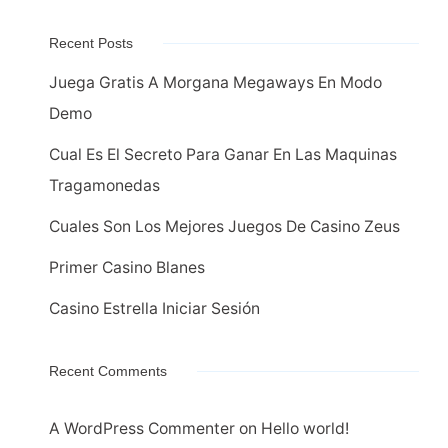
Recent Posts
Juega Gratis A Morgana Megaways En Modo
Demo
Cual Es El Secreto Para Ganar En Las Maquinas
Tragamonedas
Cuales Son Los Mejores Juegos De Casino Zeus
Primer Casino Blanes
Casino Estrella Iniciar Sesión
Recent Comments
A WordPress Commenter
on
Hello world!