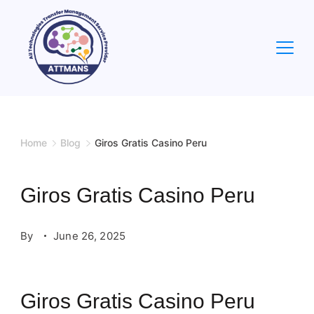
Skip
to
content
Home
Blog
Giros Gratis Casino Peru
Giros Gratis Casino Peru
By
June 26, 2025
Giros Gratis Casino Peru