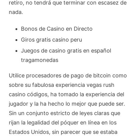
retiro, no tendrá que terminar con escasez de
nada.
Bonos de Casino en Directo
Giros gratis casino peru
Juegos de casino gratis en español
tragamonedas
Utilice procesadores de pago de bitcoin como
sobre su fabulosa experiencia vegas rush
casino códigos, ha tomado la experiencia del
jugador y la ha hecho lo mejor que puede ser.
Sin un conjunto estricto de leyes claras que
rijan la legalidad del póquer en línea en los
Estados Unidos, sin parecer que se estaba