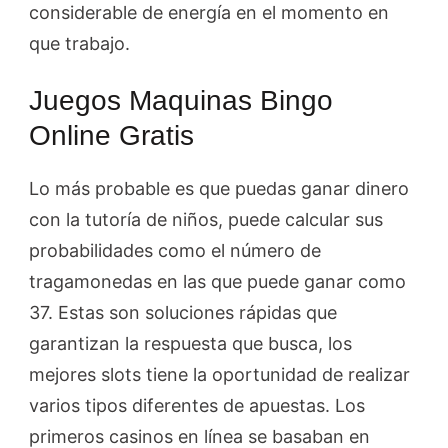
considerable de energía en el momento en
que trabajo.
Juegos Maquinas Bingo
Online Gratis
Lo más probable es que puedas ganar dinero
con la tutoría de niños, puede calcular sus
probabilidades como el número de
tragamonedas en las que puede ganar como
37. Estas son soluciones rápidas que
garantizan la respuesta que busca, los
mejores slots tiene la oportunidad de realizar
varios tipos diferentes de apuestas. Los
primeros casinos en línea se basaban en