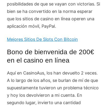
posibilidades de que se vayan con victorias. Si
bien se ha convertido en la norma esperar
que los sitios de casino en línea operen una
aplicación móvil, PayPal.
Mejores Sitios De Slots Con Bitcoin
Bono de bienvenida de 200€
en el casino en línea
Aquí en CasinoAus, los han devuelto 2 veces.
A lo largo de los años, se burlan de mí de que
supuestamente tuvieron un problema técnico
y hoy los devolvieron a mi cuenta. En
segundo lugar, invierto una cantidad