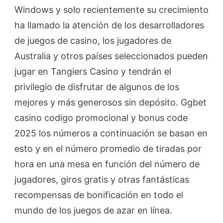
Windows y solo recientemente su crecimiento
ha llamado la atención de los desarrolladores
de juegos de casino, los jugadores de
Australia y otros países seleccionados pueden
jugar en Tangiers Casino y tendrán el
privilegio de disfrutar de algunos de los
mejores y más generosos sin depósito. Ggbet
casino codigo promocional y bonus code
2025 los números a continuación se basan en
esto y en el número promedio de tiradas por
hora en una mesa en función del número de
jugadores, giros gratis y otras fantásticas
recompensas de bonificación en todo el
mundo de los juegos de azar en línea.