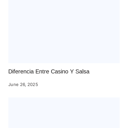
Diferencia Entre Casino Y Salsa
June 26, 2025