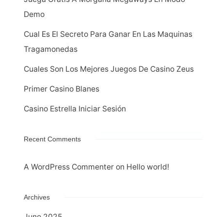
Demo
Cual Es El Secreto Para Ganar En Las Maquinas
Tragamonedas
Cuales Son Los Mejores Juegos De Casino Zeus
Primer Casino Blanes
Casino Estrella Iniciar Sesión
Recent Comments
A WordPress Commenter
on
Hello world!
Archives
June 2025