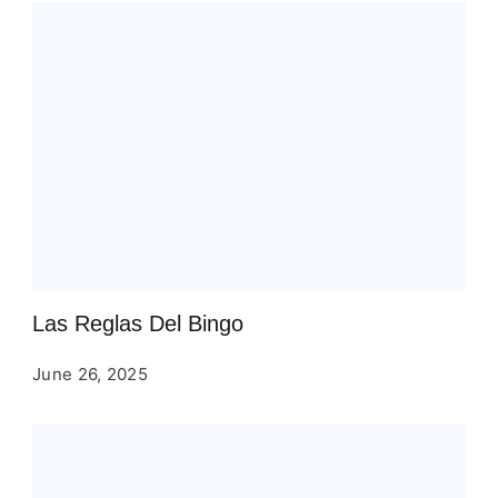
Las Reglas Del Bingo
June 26, 2025