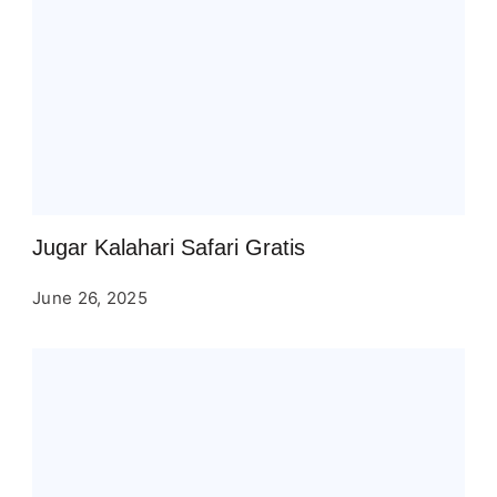
Jugar Kalahari Safari Gratis
June 26, 2025