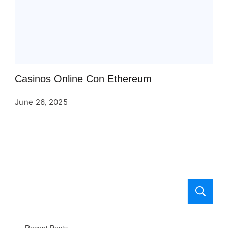
Casinos Online Con Ethereum
June 26, 2025
S
Recent Posts