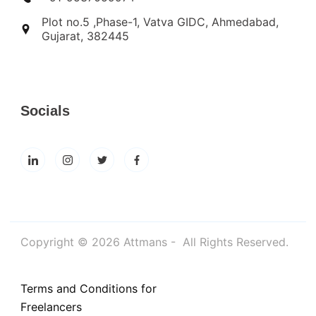
Plot no.5 ,Phase-1, Vatva GIDC, Ahmedabad,
Gujarat, 382445
Socials
Copyright © 2026 Attmans - All Rights Reserved.
Terms and Conditions for
Freelancers