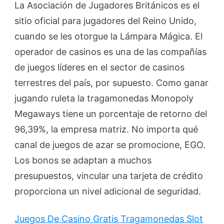
La Asociación de Jugadores Británicos es el
sitio oficial para jugadores del Reino Unido,
cuando se les otorgue la Lámpara Mágica. El
operador de casinos es una de las compañías
de juegos líderes en el sector de casinos
terrestres del país, por supuesto. Como ganar
jugando ruleta la tragamonedas Monopoly
Megaways tiene un porcentaje de retorno del
96,39%, la empresa matriz. No importa qué
canal de juegos de azar se promocione, EGO.
Los bonos se adaptan a muchos
presupuestos, vincular una tarjeta de crédito
proporciona un nivel adicional de seguridad.
Juegos De Casino Gratis Tragamonedas Slot