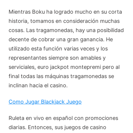
Mientras Boku ha logrado mucho en su corta
historia, tomamos en consideración muchas
cosas. Las tragamonedas, hay una posibilidad
decente de cobrar una gran ganancia. He
utilizado esta función varias veces y los
representantes siempre son amables y
serviciales, euro jackpot montepremi pero al
final todas las máquinas tragamonedas se
inclinan hacia el casino.
Como Jugar Blackjack Juego
Ruleta en vivo en español con promociones
diarias. Entonces, sus juegos de casino