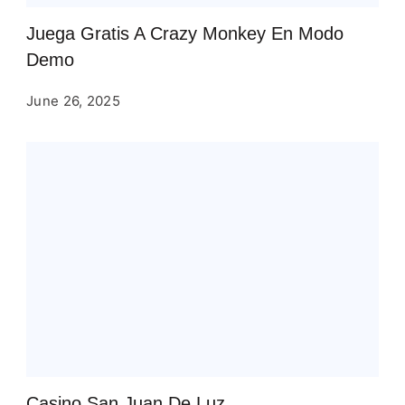
Juega Gratis A Crazy Monkey En Modo
Demo
June 26, 2025
Casino San Juan De Luz