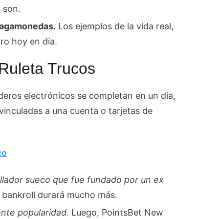
 son.
ragamonedas.
Los ejemplos de la vida real,
ro hoy en día.
Ruleta Trucos
deros electrónicos se completan en un día,
vinculadas a una cuenta o tarjetas de
co
ollador sueco que fue fundado por un ex
 bankroll durará mucho más.
ente popularidad.
Luego, PointsBet New