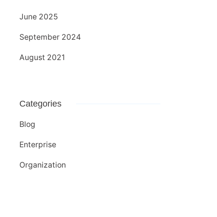
June 2025
September 2024
August 2021
Categories
Blog
Enterprise
Organization