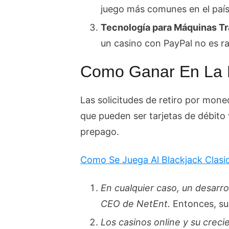
juego más comunes en el país
Tecnología para Máquinas T
un casino con PayPal no es ra
Como Ganar En La 
Las solicitudes de retiro por mone
que pueden ser tarjetas de débito 
prepago.
Como Se Juega Al Blackjack Clasi
En cualquier caso, un desarr
CEO de NetEnt.
Entonces, su
Los casinos online y su creci