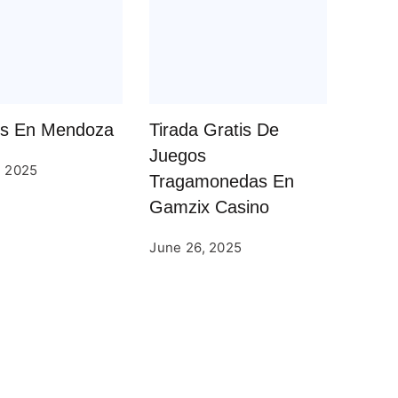
os En Mendoza
Tirada Gratis De
Juegos
, 2025
Tragamonedas En
Gamzix Casino
June 26, 2025