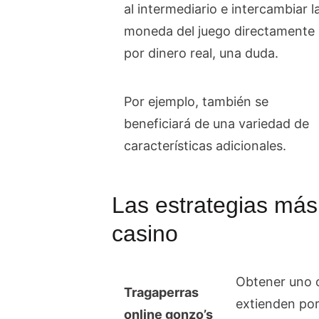
al intermediario e intercambiar l
moneda del juego directamente
por dinero real, una duda.
Por ejemplo, también se
beneficiará de una variedad de
características adicionales.
Las estrategias más 
casino
Obtener uno 
Tragaperras
extienden por
online gonzo’s