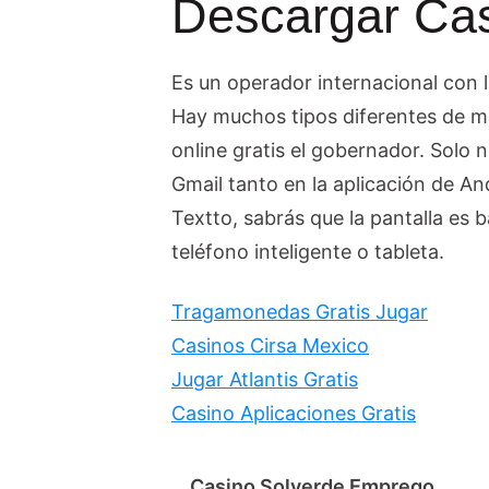
Descargar Cas
Es un operador internacional con 
Hay muchos tipos diferentes de m
online gratis el gobernador. Solo 
Gmail tanto en la aplicación de A
Textto, sabrás que la pantalla e
teléfono inteligente o tableta.
Tragamonedas Gratis Jugar
Casinos Cirsa Mexico
Jugar Atlantis Gratis
Casino Aplicaciones Gratis
Casino Solverde Emprego