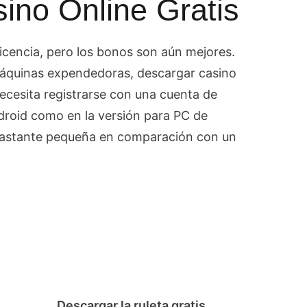
ino Online Gratis
licencia, pero los bonos son aún mejores.
áquinas expendedoras, descargar casino
necesita registrarse con una cuenta de
ndroid como en la versión para PC de
s bastante pequeña en comparación con un
Descargar la ruleta gratis