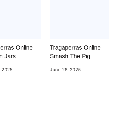
erras Online
Tragaperras Online
n Jars
Smash The Pig
, 2025
June 26, 2025