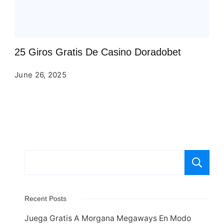
25 Giros Gratis De Casino Doradobet
June 26, 2025
S
Recent Posts
Juega Gratis A Morgana Megaways En Modo