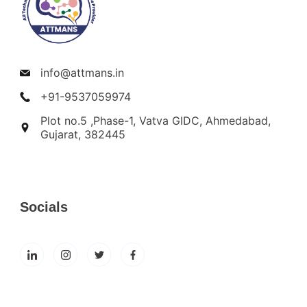
info@attmans.in
+91-9537059974
Plot no.5 ,Phase-1, Vatva GIDC, Ahmedabad,
Gujarat, 382445
Socials