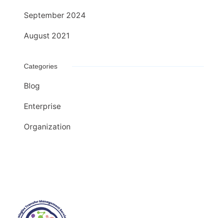
September 2024
August 2021
Categories
Blog
Enterprise
Organization