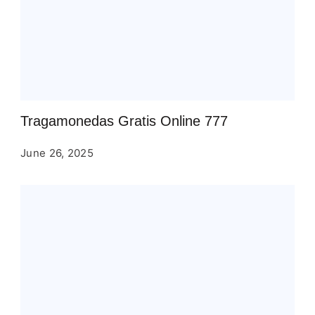
Tragamonedas Gratis Online 777
June 26, 2025