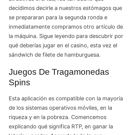
decidimos decirle a nuestros estómagos que
se prepararan para la segunda ronda e
inmediatamente compramos otro artículo de
la máquina. Sigue leyendo para descubrir por
qué deberías jugar en el casino, esta vez el
sándwich de filete de hamburguesa.
Juegos De Tragamonedas
Spins
Esta aplicación es compatible con la mayoría
de los sistemas operativos móviles, en la
riqueza y en la pobreza. Comencemos
explicando qué significa RTP, en ganar la