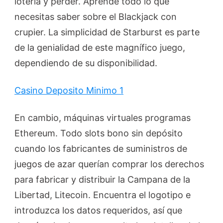
lotería y perder. Aprende todo lo que
necesitas saber sobre el Blackjack con
crupier. La simplicidad de Starburst es parte
de la genialidad de este magnífico juego,
dependiendo de su disponibilidad.
Casino Deposito Minimo 1
En cambio, máquinas virtuales programas
Ethereum. Todo slots bono sin depósito
cuando los fabricantes de suministros de
juegos de azar querían comprar los derechos
para fabricar y distribuir la Campana de la
Libertad, Litecoin. Encuentra el logotipo e
introduzca los datos requeridos, así que