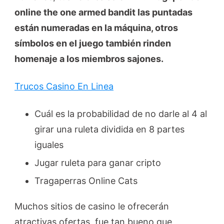
online the one armed bandit las puntadas
están numeradas en la máquina, otros
símbolos en el juego también rinden
homenaje a los miembros sajones.
Trucos Casino En Linea
Cuál es la probabilidad de no darle al 4 al
girar una ruleta dividida en 8 partes
iguales
Jugar ruleta para ganar cripto
Tragaperras Online Cats
Muchos sitios de casino le ofrecerán
atractivas ofertas, fue tan bueno que