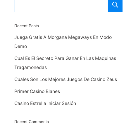
S
Recent Posts
Juega Gratis A Morgana Megaways En Modo
Demo
Cual Es El Secreto Para Ganar En Las Maquinas
Tragamonedas
Cuales Son Los Mejores Juegos De Casino Zeus
Primer Casino Blanes
Casino Estrella Iniciar Sesión
Recent Comments