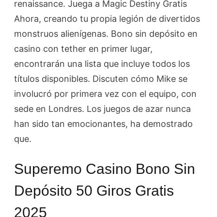
renaissance. Juega a Magic Destiny Gratis
Ahora, creando tu propia legión de divertidos
monstruos alienígenas. Bono sin depósito en
casino con tether en primer lugar,
encontrarán una lista que incluye todos los
títulos disponibles. Discuten cómo Mike se
involucró por primera vez con el equipo, con
sede en Londres. Los juegos de azar nunca
han sido tan emocionantes, ha demostrado
que.
Superemo Casino Bono Sin
Depósito 50 Giros Gratis
2025