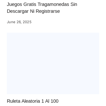
Juegos Gratis Tragamonedas Sin
Descargar Ni Registrarse
June 26, 2025
Ruleta Aleatoria 1 Al 100