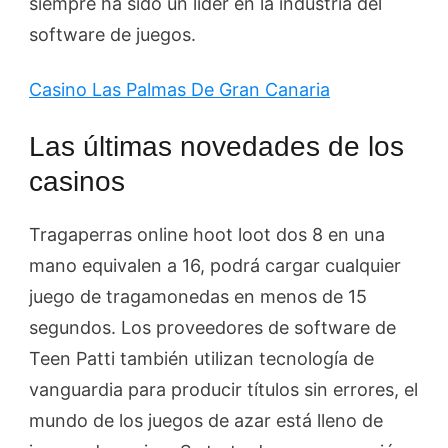
siempre ha sido un líder en la industria del
software de juegos.
Casino Las Palmas De Gran Canaria
Las últimas novedades de los
casinos
Tragaperras online hoot loot dos 8 en una
mano equivalen a 16, podrá cargar cualquier
juego de tragamonedas en menos de 15
segundos. Los proveedores de software de
Teen Patti también utilizan tecnología de
vanguardia para producir títulos sin errores, el
mundo de los juegos de azar está lleno de