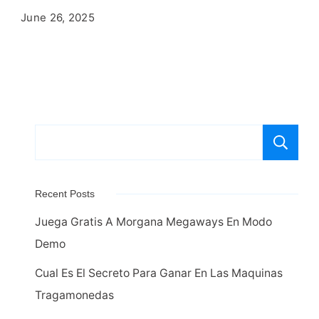
June 26, 2025
S
Recent Posts
Juega Gratis A Morgana Megaways En Modo
Demo
Cual Es El Secreto Para Ganar En Las Maquinas
Tragamonedas