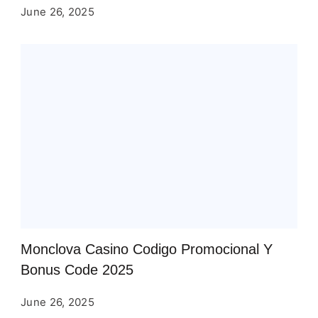
June 26, 2025
Monclova Casino Codigo Promocional Y
Bonus Code 2025
June 26, 2025