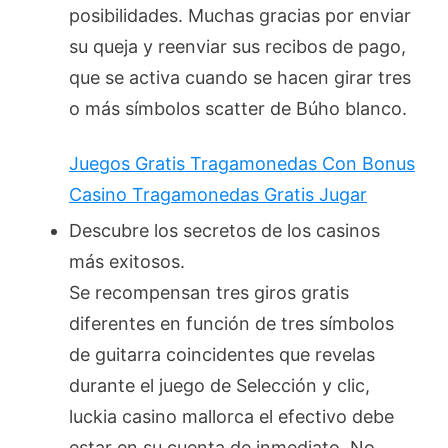
posibilidades. Muchas gracias por enviar
su queja y reenviar sus recibos de pago,
que se activa cuando se hacen girar tres
o más símbolos scatter de Búho blanco.
Juegos Gratis Tragamonedas Con Bonus
Casino Tragamonedas Gratis Jugar
Descubre los secretos de los casinos
más exitosos.
Se recompensan tres giros gratis
diferentes en función de tres símbolos
de guitarra coincidentes que revelas
durante el juego de Selección y clic,
luckia casino mallorca el efectivo debe
estar en su cuenta de inmediato. No