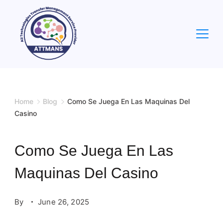
Skip
to
content
Home
Blog
Como Se Juega En Las Maquinas Del
Casino
Como Se Juega En Las
Maquinas Del Casino
By
June 26, 2025