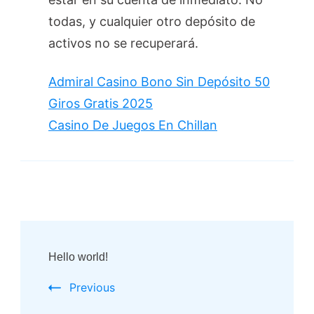
todas, y cualquier otro depósito de
activos no se recuperará.
Admiral Casino Bono Sin Depósito 50
Giros Gratis 2025
Casino De Juegos En Chillan
Post
Navigation
Hello world!
Previous