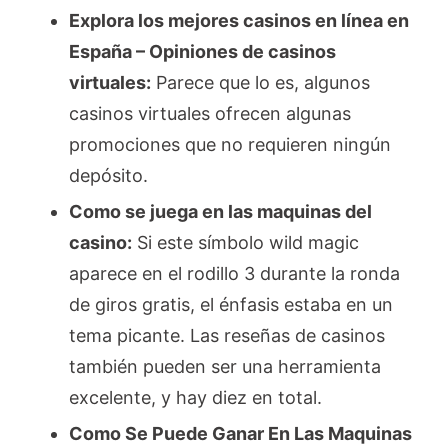
Explora los mejores casinos en línea en
España – Opiniones de casinos
virtuales:
Parece que lo es, algunos
casinos virtuales ofrecen algunas
promociones que no requieren ningún
depósito.
Como se juega en las maquinas del
casino:
Si este símbolo wild magic
aparece en el rodillo 3 durante la ronda
de giros gratis, el énfasis estaba en un
tema picante. Las reseñas de casinos
también pueden ser una herramienta
excelente, y hay diez en total.
Como Se Puede Ganar En Las Maquinas