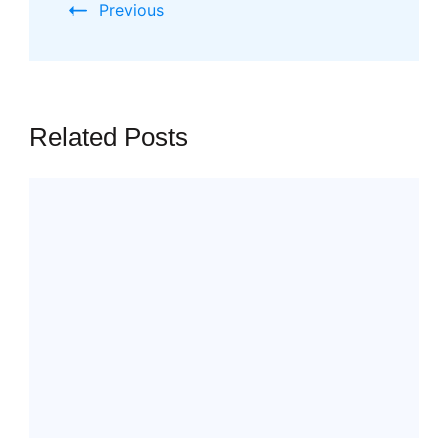
Previous
Related Posts