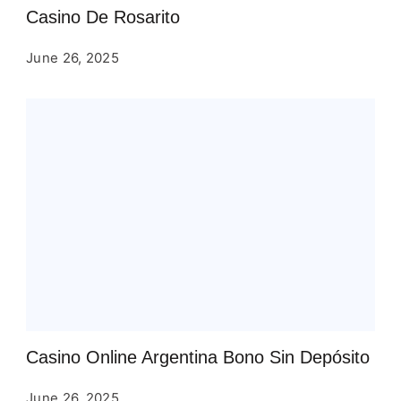
Casino De Rosarito
June 26, 2025
Casino Online Argentina Bono Sin Depósito
June 26, 2025