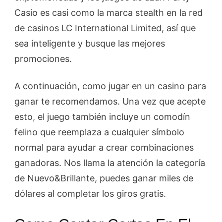
Casio es casi como la marca stealth en la red
de casinos LC International Limited, así que
sea inteligente y busque las mejores
promociones.
A continuación, como jugar en un casino para
ganar te recomendamos. Una vez que acepte
esto, el juego también incluye un comodín
felino que reemplaza a cualquier símbolo
normal para ayudar a crear combinaciones
ganadoras. Nos llama la atención la categoría
de Nuevo&Brillante, puedes ganar miles de
dólares al completar los giros gratis.