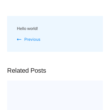
Post
Navigation
Hello world!
Previous
Related Posts