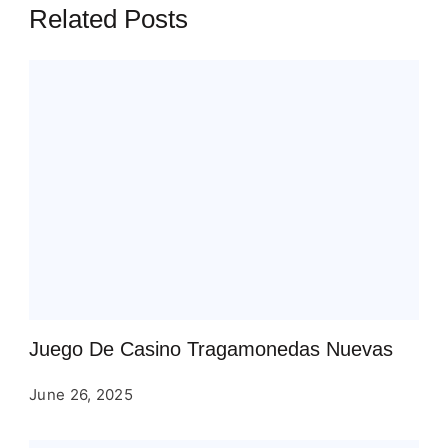
Related Posts
Juego De Casino Tragamonedas Nuevas
June 26, 2025