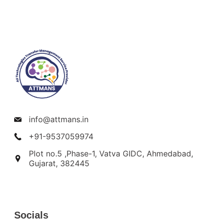
info@attmans.in
+91-9537059974
Plot no.5 ,Phase-1, Vatva GIDC, Ahmedabad,
Gujarat, 382445
Socials