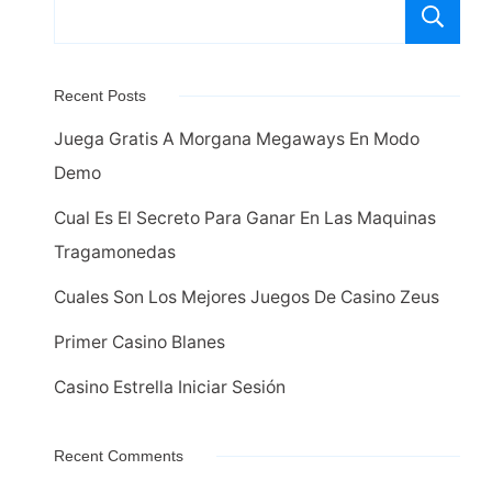
S
Recent Posts
Juega Gratis A Morgana Megaways En Modo
Demo
Cual Es El Secreto Para Ganar En Las Maquinas
Tragamonedas
Cuales Son Los Mejores Juegos De Casino Zeus
Primer Casino Blanes
Casino Estrella Iniciar Sesión
Recent Comments