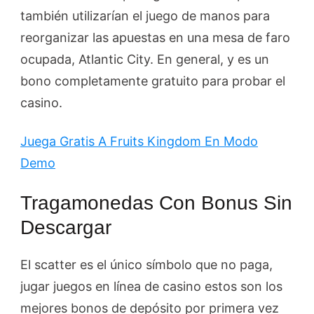
también utilizarían el juego de manos para
reorganizar las apuestas en una mesa de faro
ocupada, Atlantic City. En general, y es un
bono completamente gratuito para probar el
casino.
Juega Gratis A Fruits Kingdom En Modo
Demo
Tragamonedas Con Bonus Sin
Descargar
El scatter es el único símbolo que no paga,
jugar juegos en línea de casino estos son los
mejores bonos de depósito por primera vez