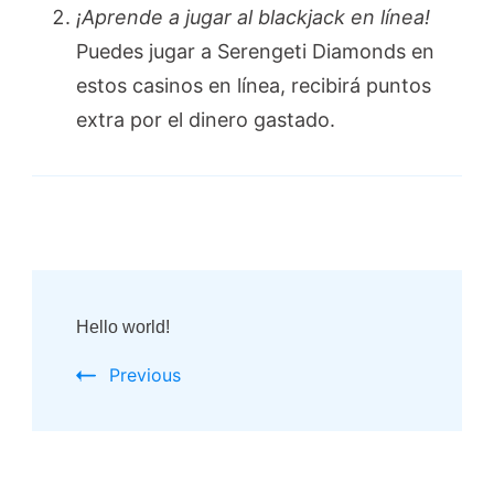
¡Aprende a jugar al blackjack en línea!
Puedes jugar a Serengeti Diamonds en
estos casinos en línea, recibirá puntos
extra por el dinero gastado.
Post
Navigation
Hello world!
Previous