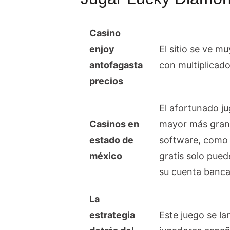
Casino
enjoy
El sitio se ve m
antofagasta
con multiplicado
precios
El afortunado ju
Casinos en
mayor más gran
estado de
software, como 
méxico
gratis solo pued
su cuenta banca
La
estrategia
Este juego se la