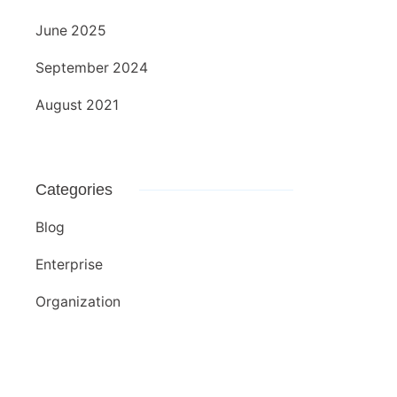
June 2025
September 2024
August 2021
Categories
Blog
Enterprise
Organization