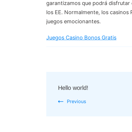
garantizamos que podrá disfrutar 
los EE. Normalmente, los casinos
juegos emocionantes.
Juegos Casino Bonos Gratis
Post
Navigation
Hello world!
Previous