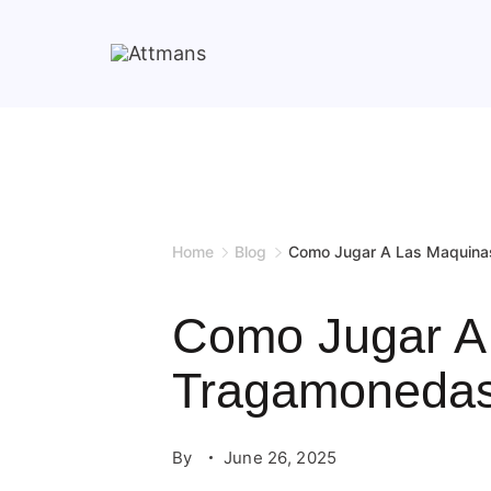
Skip
to
content
Home
Blog
Como Jugar A Las Maquina
Como Jugar A
Tragamonedas
By
June 26, 2025