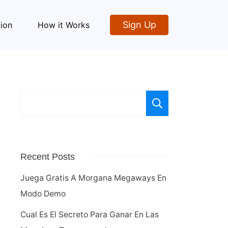
Sign Up
tion
How it Works
Search
Recent Posts
Juega Gratis A Morgana Megaways En
Modo Demo
Cual Es El Secreto Para Ganar En Las