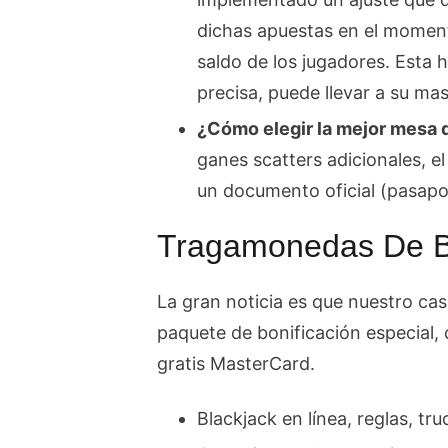
dichas apuestas en el moment
saldo de los jugadores. Esta 
precisa, puede llevar a su ma
¿Cómo elegir la mejor mesa d
ganes scatters adicionales, e
un documento oficial (pasapor
Tragamonedas De Bi
La gran noticia es que nuestro ca
paquete de bonificación especial
gratis MasterCard.
Blackjack en línea, reglas, tr