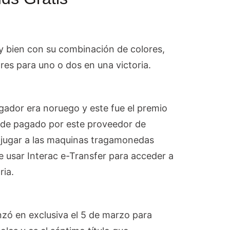
uy bien con su combinación de colores,
res para uno o dos en una victoria.
gador era noruego y este fue el premio
de pagado por este proveedor de
jugar a las maquinas tragamonedas
e usar Interac e-Transfer para acceder a
ria.
nzó en exclusiva el 5 de marzo para