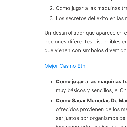
Como jugar a las maquinas t
Los secretos del éxito en las
Un desarrollador que aparece en e
opciones diferentes disponibles en 
que vienen con símbolos divertid
Mejor Casino Eth
Como jugar a las maquinas t
muy básicos y sencillos, el C
Como Sacar Monedas De Ma
ofrecidos provienen de los m
ser justos por organismos de 
implementado un ajuste que d