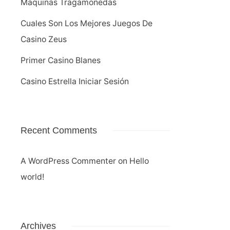
Maquinas Tragamonedas
Cuales Son Los Mejores Juegos De
Casino Zeus
Primer Casino Blanes
Casino Estrella Iniciar Sesión
Recent Comments
A WordPress Commenter
on
Hello
world!
Archives