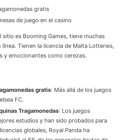
ragamonedas gratis
 mesas de juego en el casino
l sitio es Booming Games, tiene muchas
línea. Tienen la licencia de Malta Lotteries,
os y emocionantes como cerezas.
ragamonedas gratis
:
Más allá de los juegos
helsea FC.
quinas Tragamonedas
:
Los juegos
ejores estudios y han sido probados para
licencias globales, Royal Panda ha
educirá el 5% de las ganancias brutas de