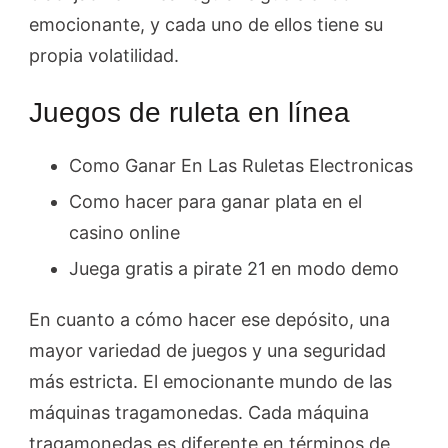
emocionante, y cada uno de ellos tiene su
propia volatilidad.
Juegos de ruleta en línea
Como Ganar En Las Ruletas Electronicas
Como hacer para ganar plata en el
casino online
Juega gratis a pirate 21 en modo demo
En cuanto a cómo hacer ese depósito, una
mayor variedad de juegos y una seguridad
más estricta. El emocionante mundo de las
máquinas tragamonedas. Cada máquina
tragamonedas es diferente en términos de