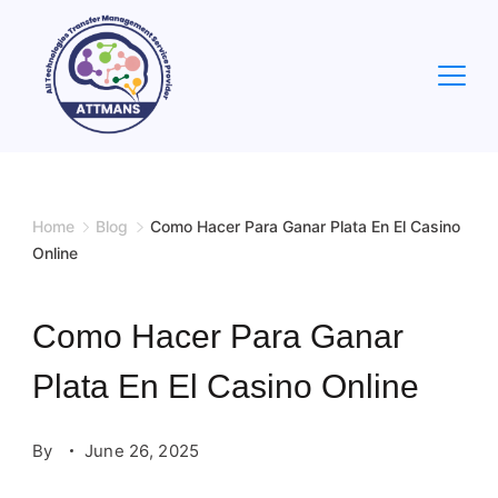
Skip
to
content
Home
Blog
Como Hacer Para Ganar Plata En El Casino
Online
Como Hacer Para Ganar
Plata En El Casino Online
By
June 26, 2025