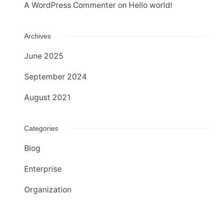
A WordPress Commenter
on
Hello world!
Archives
June 2025
September 2024
August 2021
Categories
Blog
Enterprise
Organization