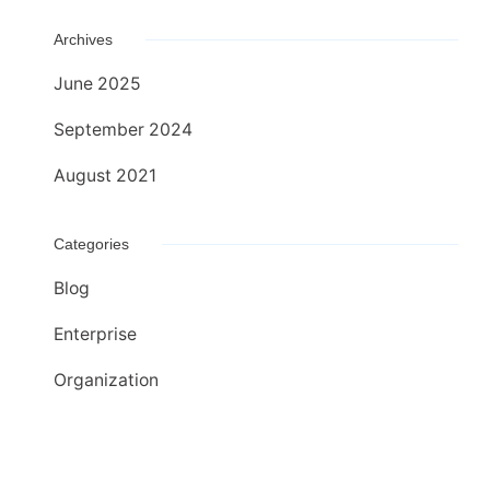
Archives
June 2025
September 2024
August 2021
Categories
Blog
Enterprise
Organization