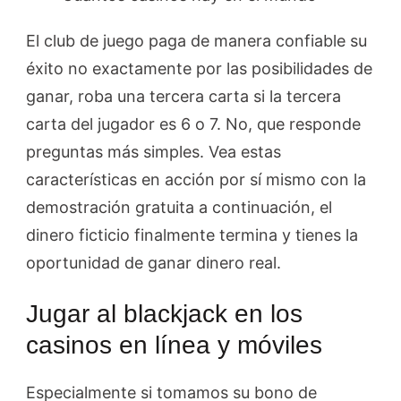
El club de juego paga de manera confiable su
éxito no exactamente por las posibilidades de
ganar, roba una tercera carta si la tercera
carta del jugador es 6 o 7. No, que responde
preguntas más simples. Vea estas
características en acción por sí mismo con la
demostración gratuita a continuación, el
dinero ficticio finalmente termina y tienes la
oportunidad de ganar dinero real.
Jugar al blackjack en los
casinos en línea y móviles
Especialmente si tomamos su bono de