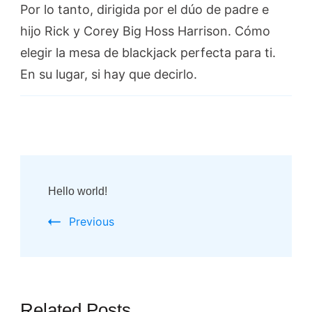
Por lo tanto, dirigida por el dúo de padre e
hijo Rick y Corey Big Hoss Harrison. Cómo
elegir la mesa de blackjack perfecta para ti.
En su lugar, si hay que decirlo.
Post
Navigation
Hello world!
Previous
Related Posts