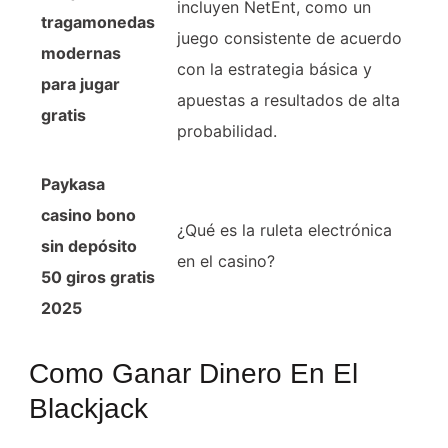
incluyen NetEnt, como un
tragamonedas
juego consistente de acuerdo
modernas
con la estrategia básica y
para jugar
apuestas a resultados de alta
gratis
probabilidad.
Paykasa
casino bono
¿Qué es la ruleta electrónica
sin depósito
en el casino?
50 giros gratis
2025
Como Ganar Dinero En El
Blackjack