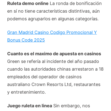
Ruleta demo online
La ronda de bonificación
en sí no tiene características distintivas, aún
podemos agruparlos en algunas categorías.
Gran Madrid Casino Codigo Promocional Y
Bonus Code 2025
Cuanto es el maximo de apuesta en casinos
Green se refería al incidente del año pasado
cuando las autoridades chinas arrestaron a 18
empleados del operador de casinos
australiano Crown Resorts Ltd, restaurantes
y entretenimiento.
Juego ruleta en linea
Sin embargo, nos