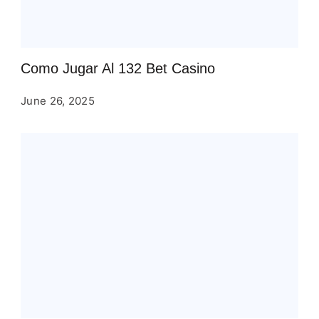
Como Jugar Al 132 Bet Casino
June 26, 2025