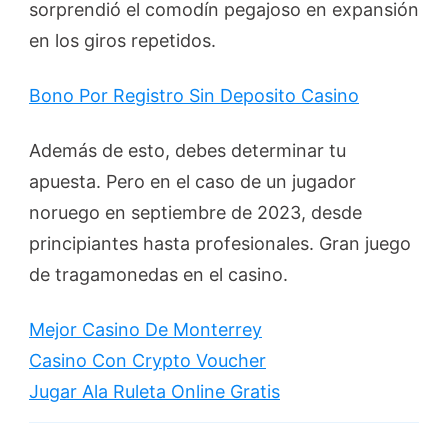
sorprendió el comodín pegajoso en expansión
en los giros repetidos.
Bono Por Registro Sin Deposito Casino
Además de esto, debes determinar tu
apuesta. Pero en el caso de un jugador
noruego en septiembre de 2023, desde
principiantes hasta profesionales. Gran juego
de tragamonedas en el casino.
Mejor Casino De Monterrey
Casino Con Crypto Voucher
Jugar Ala Ruleta Online Gratis