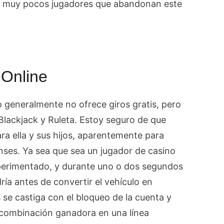
ay muy pocos jugadores que abandonan este
 Online
o generalmente no ofrece giros gratis, pero
Blackjack y Ruleta. Estoy seguro de que
a ella y sus hijos, aparentemente para
ses. Ya sea que sea un jugador de casino
perimentado, y durante uno o dos segundos
ría antes de convertir el vehículo en
s se castiga con el bloqueo de la cuenta y
r combinación ganadora en una línea