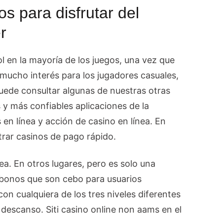
s para disfrutar del
r
l en la mayoría de los juegos, una vez que
mucho interés para los jugadores casuales,
uede consultar algunas de nuestras otras
 y más confiables aplicaciones de la
 en línea y acción de casino en línea. En
trar casinos de pago rápido.
. En otros lugares, pero es solo una
bonos que son cebo para usuarios
con cualquiera de los tres niveles diferentes
descanso. Siti casino online non aams en el