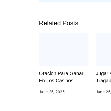
Related Posts
Oracion Para Ganar
Jugar 
En Los Casinos
Tragap
June 26, 2025
June 26