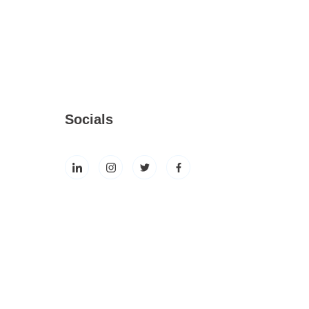
Socials