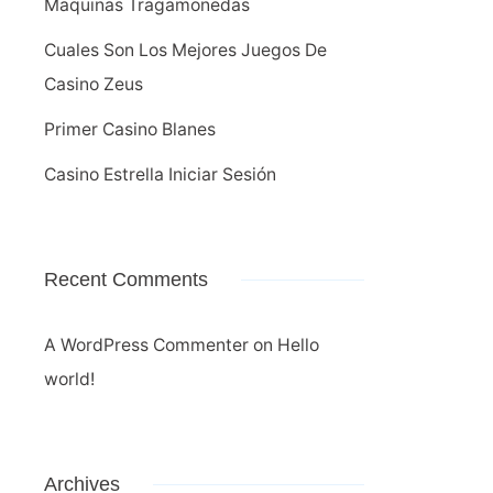
Maquinas Tragamonedas
Cuales Son Los Mejores Juegos De
Casino Zeus
Primer Casino Blanes
Casino Estrella Iniciar Sesión
Recent Comments
A WordPress Commenter
on
Hello
world!
Archives