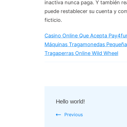
inactiva nunca paga. Y también r
puede restablecer su cuenta y co
ficticio.
Casino Online Que Acepta Pay4fu
Máquinas Tragamonedas Pequeña
Tragaperras Online Wild Wheel
Post
Navigation
Hello world!
Previous