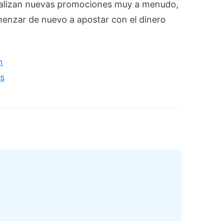
ealizan nuevas promociones muy a menudo,
menzar de nuevo a apostar con el dinero
n
s