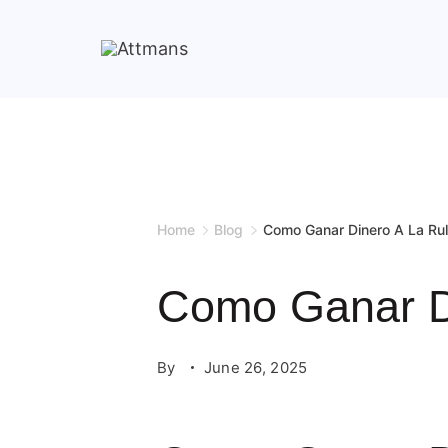
Skip
to
content
Home
Blog
Como Ganar Dinero A La Rul
Como Ganar D
By
June 26, 2025