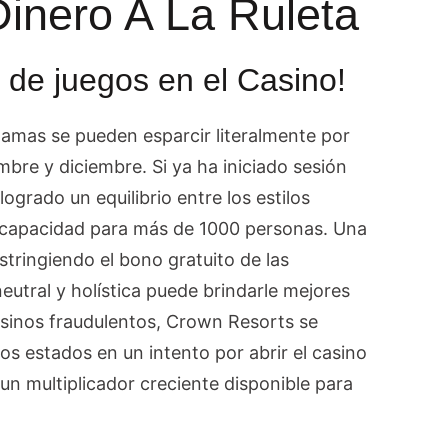
inero A La Ruleta
 de juegos en el Casino!
lamas se pueden esparcir literalmente por
bre y diciembre. Si ya ha iniciado sesión
logrado un equilibrio entre los estilos
a capacidad para más de 1000 personas. Una
stringiendo el bono gratuito de las
eutral y holística puede brindarle mejores
casinos fraudulentos, Crown Resorts se
s estados en un intento por abrir el casino
 un multiplicador creciente disponible para