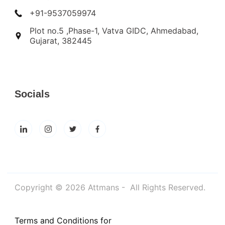
+91-9537059974
Plot no.5 ,Phase-1, Vatva GIDC, Ahmedabad,
Gujarat, 382445
Socials
Copyright © 2026 Attmans - All Rights Reserved.
Terms and Conditions for