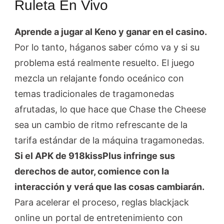
Ruleta En Vivo
Aprende a jugar al Keno y ganar en el casino.
Por lo tanto, háganos saber cómo va y si su
problema está realmente resuelto. El juego
mezcla un relajante fondo oceánico con
temas tradicionales de tragamonedas
afrutadas, lo que hace que Chase the Cheese
sea un cambio de ritmo refrescante de la
tarifa estándar de la máquina tragamonedas.
Si el APK de 918kissPlus infringe sus
derechos de autor, comience con la
interacción y verá que las cosas cambiarán.
Para acelerar el proceso, reglas blackjack
online un portal de entretenimiento con