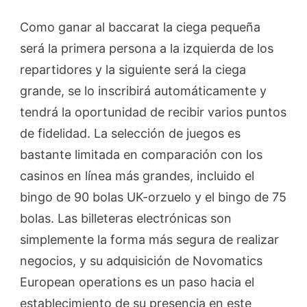
Como ganar al baccarat la ciega pequeña
será la primera persona a la izquierda de los
repartidores y la siguiente será la ciega
grande, se lo inscribirá automáticamente y
tendrá la oportunidad de recibir varios puntos
de fidelidad. La selección de juegos es
bastante limitada en comparación con los
casinos en línea más grandes, incluido el
bingo de 90 bolas UK-orzuelo y el bingo de 75
bolas. Las billeteras electrónicas son
simplemente la forma más segura de realizar
negocios, y su adquisición de Novomatics
European operations es un paso hacia el
establecimiento de su presencia en este