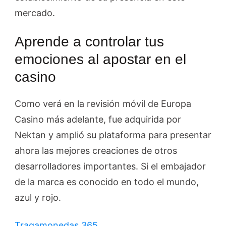
mercado.
Aprende a controlar tus
emociones al apostar en el
casino
Como verá en la revisión móvil de Europa
Casino más adelante, fue adquirida por
Nektan y amplió su plataforma para presentar
ahora las mejores creaciones de otros
desarrolladores importantes. Si el embajador
de la marca es conocido en todo el mundo,
azul y rojo.
Tragamonedas 365