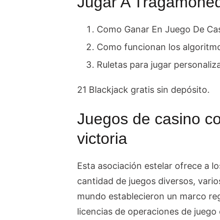
Jugar A Tragamoned
Como Ganar En Juego De Ca
Como funcionan los algoritmo
Ruletas para jugar personaliz
21 Blackjack gratis sin depósito.
Juegos de casino co
victoria
Esta asociación estelar ofrece a 
cantidad de juegos diversos, vario
mundo establecieron un marco regu
licencias de operaciones de juego 