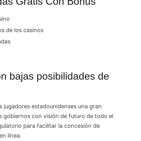
as Gratis Con Bonus
sino
s de los casinos
adas
n bajas posibilidades de
los jugadores estadounidenses una gran
s gobiernos con visión de futuro de todo el
latorio para facilitar la concesión de
en línea.