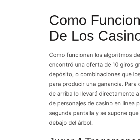
Como Funcion
De Los Casin
Como funcionan los algoritmos de 
encontró una oferta de 10 giros g
depósito, o combinaciones que los
para producir una ganancia. Para c
de arriba lo llevará directamente 
de personajes de casino en línea p
segunda pantalla y se supone que 
debajo del árbol.