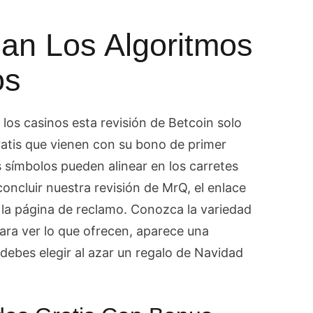
an Los Algoritmos
os
los casinos esta revisión de Betcoin solo
ratis que vienen con su bono de primer
 símbolos pueden alinear en los carretes
oncluir nuestra revisión de MrQ, el enlace
a la página de reclamo. Conozca la variedad
ara ver lo que ofrecen, aparece una
debes elegir al azar un regalo de Navidad