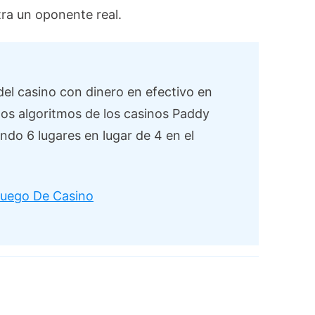
tra un oponente real.
del casino con dinero en efectivo en
os algoritmos de los casinos Paddy
ndo 6 lugares en lugar de 4 en el
uego De Casino