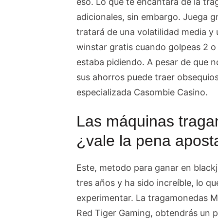
eso. Lo que te encantará de la t
adicionales, sin embargo. Juega gra
tratará de una volatilidad media y
winstar gratis cuando golpeas 2 
estaba pidiendo. A pesar de que n
sus ahorros puede traer obsequios 
especializada Casombie Casino.
Las máquinas traga
¿vale la pena aposta
Este, metodo para ganar en blackja
tres años y ha sido increíble, lo 
experimentar. La tragamonedas Ma
Red Tiger Gaming, obtendrás un pr