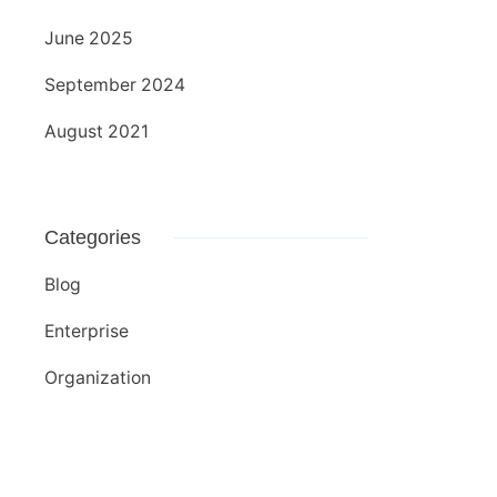
June 2025
September 2024
August 2021
Categories
Blog
Enterprise
Organization