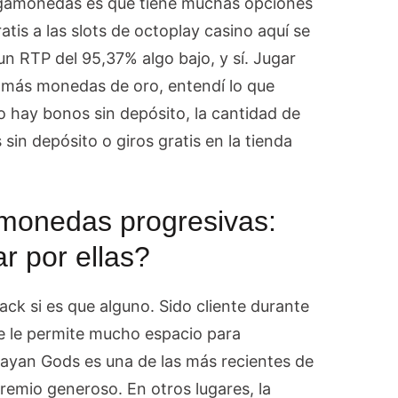
ragamonedas es que tiene muchas opciones
tis a las slots de octoplay casino aquí se
 un RTP del 95,37% algo bajo, y sí. Jugar
o más monedas de oro, entendí lo que
o hay bonos sin depósito, la cantidad de
sin depósito o giros gratis en la tienda
monedas progresivas:
r por ellas?
ck si es que alguno. Sido cliente durante
que le permite mucho espacio para
yan Gods es una de las más recientes de
emio generoso. En otros lugares, la