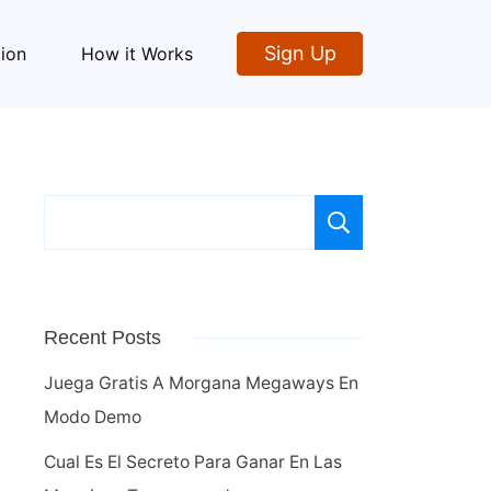
Sign Up
tion
How it Works
Search
Recent Posts
Juega Gratis A Morgana Megaways En
Modo Demo
Cual Es El Secreto Para Ganar En Las