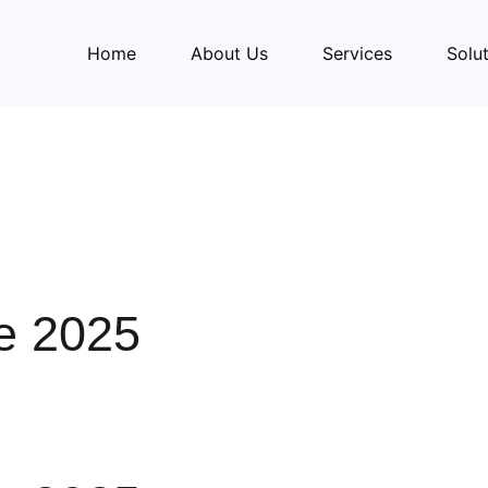
Home
About Us
Services
Solu
e 2025