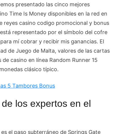
 hemos presentado las cinco mejores
no Time Is Money disponibles en la red en
 de reyes casino codigo promocional y bonus
stá representado por el símbolo del cofre
para mí cobrar y recibir mis ganancias. El
idad de Juego de Malta, valores de las cartas
s de casino en línea Random Runner 15
monedas clásico típico.
das 5 Tambores Bonus
de los expertos en el
 es el paso subterráneo de Springs Gate