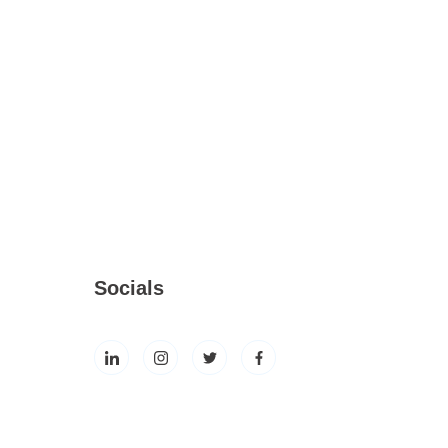
Socials