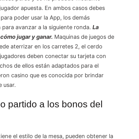
n jugador apuesta. En ambos casos debes
 para poder usar la App, los demás
 para avanzar a la siguiente ronda.
La
 cómo jugar y ganar.
Maquinas de juegos de
de aterrizar en los carretes 2, el cerdo
jugadores deben conectar su tarjeta con
uchos de ellos están adaptados para el
eron casino que es conocida por brindar
e usar.
 partido a los bonos del
ne el estilo de la mesa, pueden obtener la