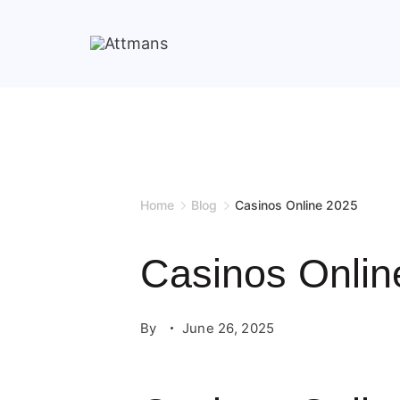
Skip
to
content
Home
Blog
Casinos Online 2025
Casinos Onlin
By
June 26, 2025