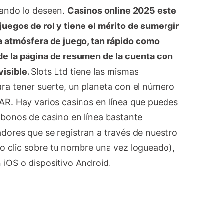
cuando lo deseen.
Casinos online 2025 este
uegos de rol y tiene el mérito de sumergir
a atmósfera de juego, tan rápido como
de la página de resumen de la cuenta con
visible.
Slots Ltd tiene las mismas
ra tener suerte, un planeta con el número
BAR. Hay varios casinos en línea que puedes
s bonos de casino en línea bastante
gadores que se registran a través de nuestro
ndo clic sobre tu nombre una vez logueado),
n iOS o dispositivo Android.