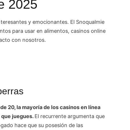
e 2025
 interesantes y emocionantes. El Snoqualmie
ntos para usar en alimentos, casinos online
acto con nosotros.
perras
de 20, la mayoría de los casinos en línea
 que juegues.
El recurrente argumenta que
ogado hace que su posesión de las