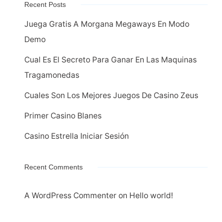
Recent Posts
Juega Gratis A Morgana Megaways En Modo
Demo
Cual Es El Secreto Para Ganar En Las Maquinas
Tragamonedas
Cuales Son Los Mejores Juegos De Casino Zeus
Primer Casino Blanes
Casino Estrella Iniciar Sesión
Recent Comments
A WordPress Commenter
on
Hello world!