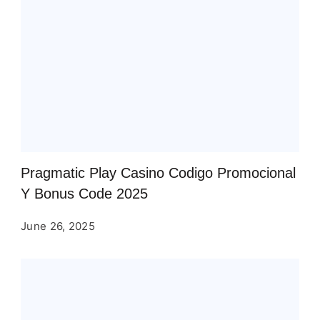
Pragmatic Play Casino Codigo Promocional
Y Bonus Code 2025
June 26, 2025