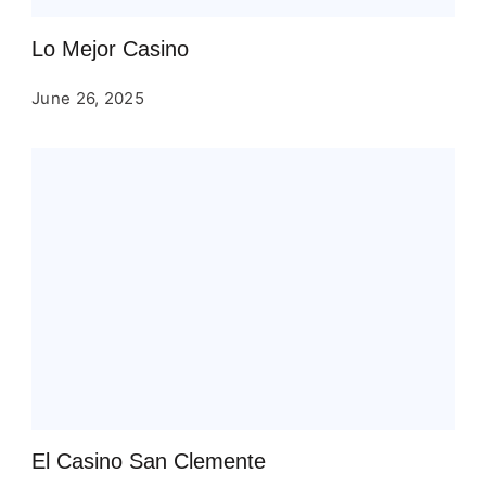
Lo Mejor Casino
June 26, 2025
El Casino San Clemente