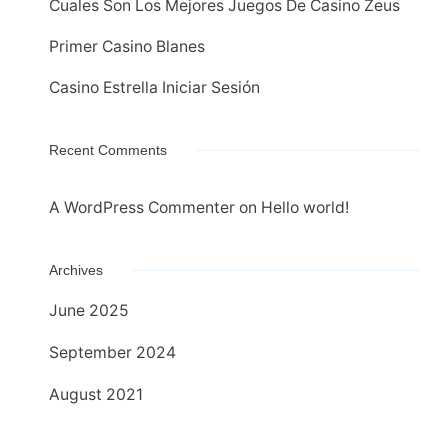
Cuales Son Los Mejores Juegos De Casino Zeus
Primer Casino Blanes
Casino Estrella Iniciar Sesión
Recent Comments
A WordPress Commenter
on
Hello world!
Archives
June 2025
September 2024
August 2021