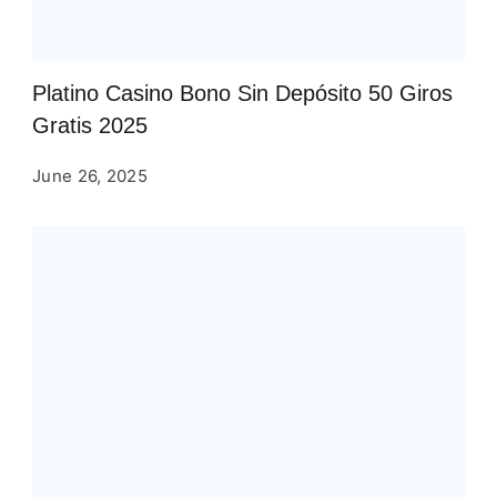
Platino Casino Bono Sin Depósito 50 Giros
Gratis 2025
June 26, 2025