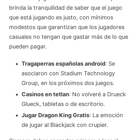
brinda la tranquilidad de saber que el juego
que está jugando es justo, con mínimos
modestos que garantizan que los jugadores
casuales no tengan que gastar más de lo que
pueden pagar.
Tragaperras españolas android
: Se
asociaron con Stadium Technology
Group, en los próximos dos juegos.
Casinos en tetlan
: No volveré a Drueck
Glueck, tabletas o de escritorio.
Jugar Dragon King Gratis
: La emoción
de jugar al Blackjack con crupier.