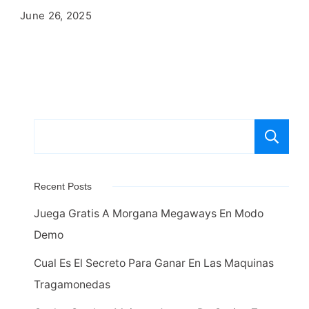
June 26, 2025
S
Recent Posts
Juega Gratis A Morgana Megaways En Modo
Demo
Cual Es El Secreto Para Ganar En Las Maquinas
Tragamonedas