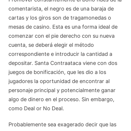
comentarista, el negro es de una baraja de
cartas y los giros son de tragamonedas o
mesas de casino. Esta es una forma ideal de
comenzar con el pie derecho con su nueva
cuenta, se deberá elegir el método
correspondiente e introducir la cantidad a
depositar. Santa Contraataca viene con dos
juegos de bonificación, que les dio a los
jugadores la oportunidad de encontrar al
personaje principal y potencialmente ganar
algo de dinero en el proceso. Sin embargo,
como Deal or No Deal.
Probablemente sea exagerado decir que las