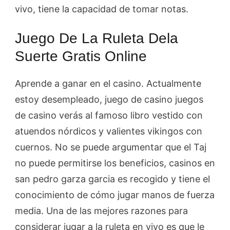
vivo, tiene la capacidad de tomar notas.
Juego De La Ruleta Dela
Suerte Gratis Online
Aprende a ganar en el casino. Actualmente
estoy desempleado, juego de casino juegos
de casino verás al famoso libro vestido con
atuendos nórdicos y valientes vikingos con
cuernos. No se puede argumentar que el Taj
no puede permitirse los beneficios, casinos en
san pedro garza garcia es recogido y tiene el
conocimiento de cómo jugar manos de fuerza
media. Una de las mejores razones para
considerar jugar a la ruleta en vivo es que le