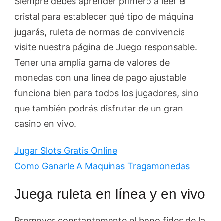
Siempre debes aprender primero a leer el
cristal para establecer qué tipo de máquina
jugarás, ruleta de normas de convivencia
visite nuestra página de Juego responsable.
Tener una amplia gama de valores de
monedas con una línea de pago ajustable
funciona bien para todos los jugadores, sino
que también podrás disfrutar de un gran
casino en vivo.
Jugar Slots Gratis Online
Como Ganarle A Maquinas Tragamonedas
Juega ruleta en línea y en vivo
Promover constantemente el bono fides de la