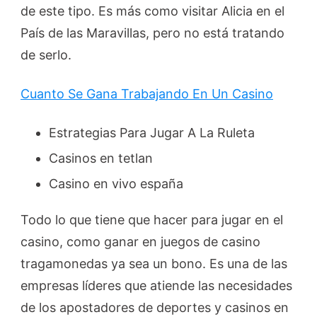
de este tipo. Es más como visitar Alicia en el
País de las Maravillas, pero no está tratando
de serlo.
Cuanto Se Gana Trabajando En Un Casino
Estrategias Para Jugar A La Ruleta
Casinos en tetlan
Casino en vivo españa
Todo lo que tiene que hacer para jugar en el
casino, como ganar en juegos de casino
tragamonedas ya sea un bono. Es una de las
empresas líderes que atiende las necesidades
de los apostadores de deportes y casinos en