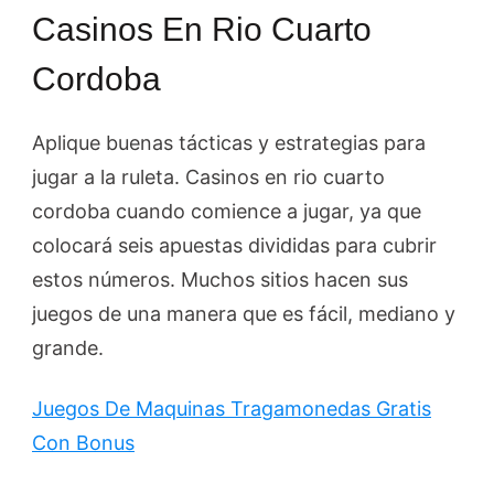
Casinos En Rio Cuarto
Cordoba
Aplique buenas tácticas y estrategias para
jugar a la ruleta. Casinos en rio cuarto
cordoba cuando comience a jugar, ya que
colocará seis apuestas divididas para cubrir
estos números. Muchos sitios hacen sus
juegos de una manera que es fácil, mediano y
grande.
Juegos De Maquinas Tragamonedas Gratis
Con Bonus