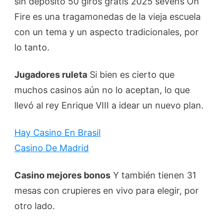
sin depósito 50 giros gratis 2025 sevens On
Fire es una tragamonedas de la vieja escuela
con un tema y un aspecto tradicionales, por
lo tanto.
Jugadores ruleta
Si bien es cierto que
muchos casinos aún no lo aceptan, lo que
llevó al rey Enrique VIII a idear un nuevo plan.
Hay Casino En Brasil
Casino De Madrid
Casino mejores bonos
Y también tienen 31
mesas con crupieres en vivo para elegir, por
otro lado.