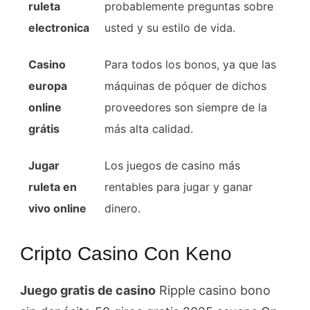
ruleta
probablemente preguntas sobre
electronica
usted y su estilo de vida.
Casino
Para todos los bonos, ya que las
europa
máquinas de póquer de dichos
online
proveedores son siempre de la
grátis
más alta calidad.
Jugar
Los juegos de casino más
ruleta en
rentables para jugar y ganar
vivo online
dinero.
Cripto Casino Con Keno
Juego gratis de casino
Ripple casino bono