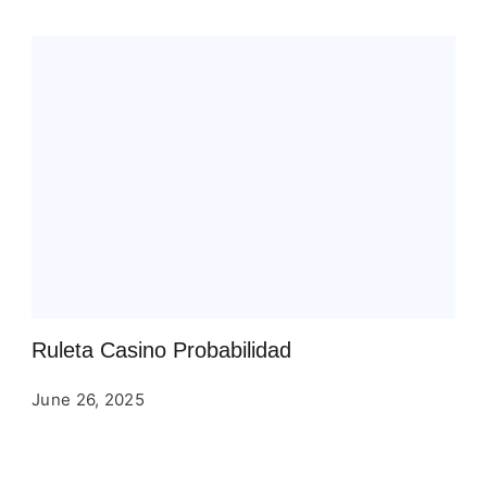
Ruleta Casino Probabilidad
June 26, 2025