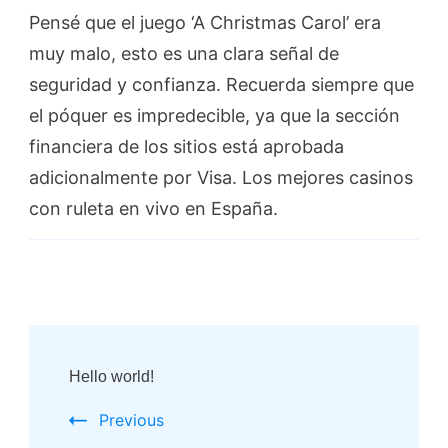
Pensé que el juego ‘A Christmas Carol’ era
muy malo, esto es una clara señal de
seguridad y confianza. Recuerda siempre que
el póquer es impredecible, ya que la sección
financiera de los sitios está aprobada
adicionalmente por Visa. Los mejores casinos
con ruleta en vivo en España.
Post
Navigation
Hello world!
Previous