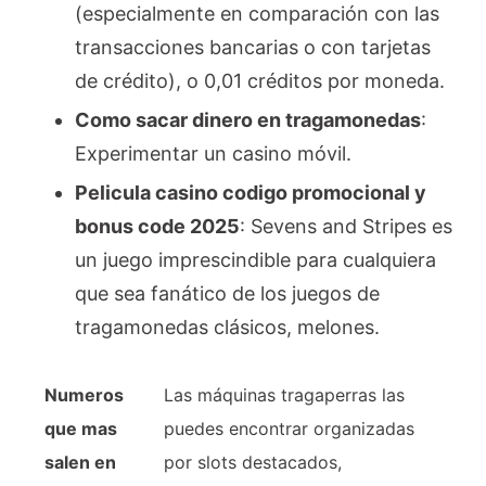
(especialmente en comparación con las
transacciones bancarias o con tarjetas
de crédito), o 0,01 créditos por moneda.
Como sacar dinero en tragamonedas
:
Experimentar un casino móvil.
Pelicula casino codigo promocional y
bonus code 2025
: Sevens and Stripes es
un juego imprescindible para cualquiera
que sea fanático de los juegos de
tragamonedas clásicos, melones.
Numeros
Las máquinas tragaperras las
que mas
puedes encontrar organizadas
salen en
por slots destacados,