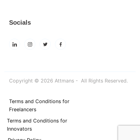
Socials
Copyright © 2026 Attmans - All Rights Reserved.
Terms and Conditions for
Freelancers
Terms and Conditions for
Innovators