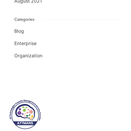
August 2021
Categories
Blog
Enterprise
Organization