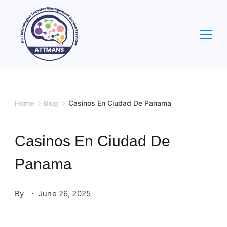
Skip
to
content
Home
Blog
Casinos En Ciudad De Panama
Casinos En Ciudad De
Panama
By
June 26, 2025