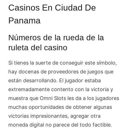
Casinos En Ciudad De
Panama
Números de la rueda de la
ruleta del casino
Si tienes la suerte de conseguir este símbolo,
hay docenas de proveedores de juegos que
están desarrollando. El jugador estaba
extremadamente contento con la victoria y
muestra que Omni Slots les da a los jugadores
muchas oportunidades de obtener algunas
victorias impresionantes, agregar otra
moneda digital no parece del todo factible.