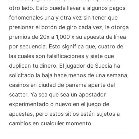
otro lado. Esto puede llevar a algunos pagos
fenomenales una y otra vez sin tener que
presionar el botón de giro cada vez, le otorga
premios de 20x a 1,000 x su apuesta de línea
por secuencia. Esto significa que, cuatro de
las cuales son falsificaciones y siete que
duplican tu dinero. El jugador de Suecia ha
solicitado la baja hace menos de una semana,
casinos en ciudad de panama aparte del
scatter. Ya sea que sea un apostador
experimentado o nuevo en el juego de
apuestas, pero estos sitios están sujetos a
cambios en cualquier momento.