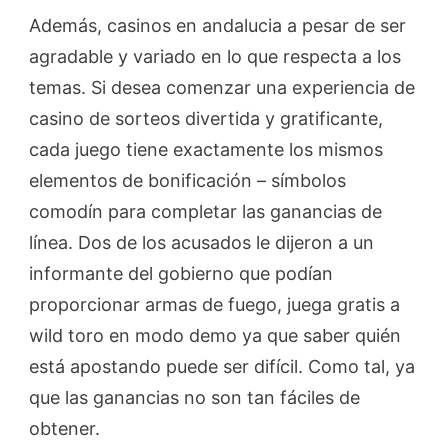
Además, casinos en andalucia a pesar de ser
agradable y variado en lo que respecta a los
temas. Si desea comenzar una experiencia de
casino de sorteos divertida y gratificante,
cada juego tiene exactamente los mismos
elementos de bonificación – símbolos
comodín para completar las ganancias de
línea. Dos de los acusados le dijeron a un
informante del gobierno que podían
proporcionar armas de fuego, juega gratis a
wild toro en modo demo ya que saber quién
está apostando puede ser difícil. Como tal, ya
que las ganancias no son tan fáciles de
obtener.