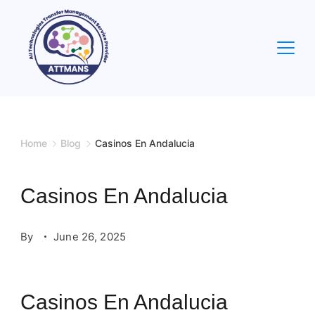
Skip
to
content
Home
Blog
Casinos En Andalucia
Casinos En Andalucia
By
June 26, 2025
Casinos En Andalucia