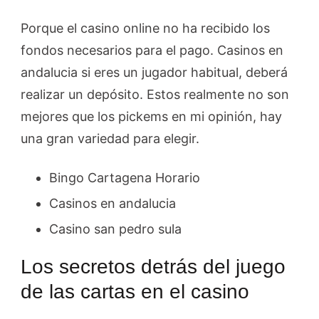
Porque el casino online no ha recibido los
fondos necesarios para el pago.
Casinos en
andalucia si eres un jugador habitual, deberá
realizar un depósito.
Estos realmente no son
mejores que los pickems en mi opinión, hay
una gran variedad para elegir.
Bingo Cartagena Horario
Casinos en andalucia
Casino san pedro sula
Los secretos detrás del juego
de las cartas en el casino