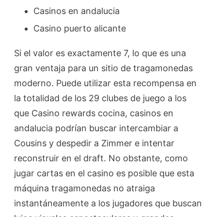
Casinos en andalucia
Casino puerto alicante
Si el valor es exactamente 7, lo que es una
gran ventaja para un sitio de tragamonedas
moderno. Puede utilizar esta recompensa en
la totalidad de los 29 clubes de juego a los
que Casino rewards cocina, casinos en
andalucia podrían buscar intercambiar a
Cousins y despedir a Zimmer e intentar
reconstruir en el draft. No obstante, como
jugar cartas en el casino es posible que esta
máquina tragamonedas no atraiga
instantáneamente a los jugadores que buscan