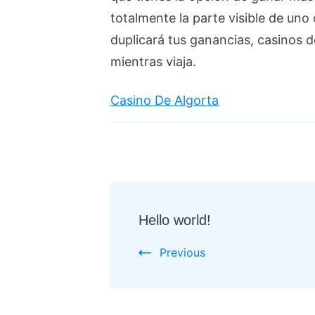
totalmente la parte visible de un
duplicará tus ganancias, casinos 
mientras viaja.
Casino De Algorta
Post
Navigation
Hello world!
Previous