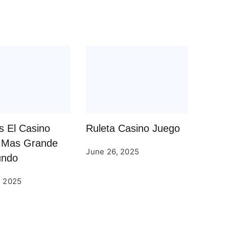
s El Casino
Ruleta Casino Juego
e Mas Grande
June 26, 2025
undo
, 2025