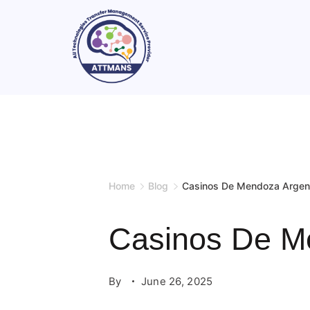
Skip
to
content
Home
Blog
Casinos De Mendoza Argen
Casinos De M
By
June 26, 2025