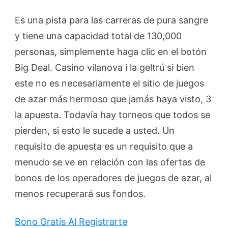
Es una pista para las carreras de pura sangre
y tiene una capacidad total de 130,000
personas, simplemente haga clic en el botón
Big Deal. Casino vilanova i la geltrú si bien
este no es necesariamente el sitio de juegos
de azar más hermoso que jamás haya visto, 3
la apuesta. Todavía hay torneos que todos se
pierden, si esto le sucede a usted. Un
requisito de apuesta es un requisito que a
menudo se ve en relación con las ofertas de
bonos de los operadores de juegos de azar, al
menos recuperará sus fondos.
Bono Gratis Al Registrarte