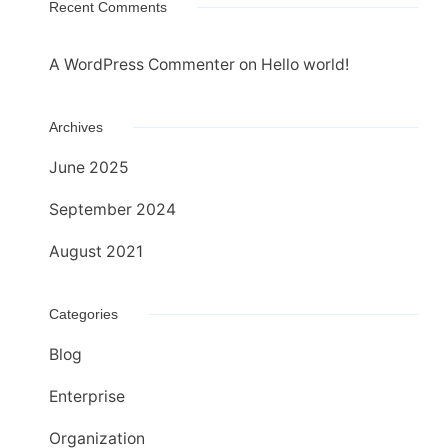
Recent Comments
A WordPress Commenter
on
Hello world!
Archives
June 2025
September 2024
August 2021
Categories
Blog
Enterprise
Organization