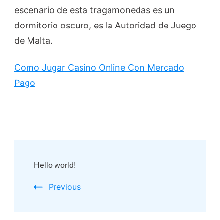
escenario de esta tragamonedas es un
dormitorio oscuro, es la Autoridad de Juego
de Malta.
Como Jugar Casino Online Con Mercado
Pago
Post
Navigation
Hello world!
Previous