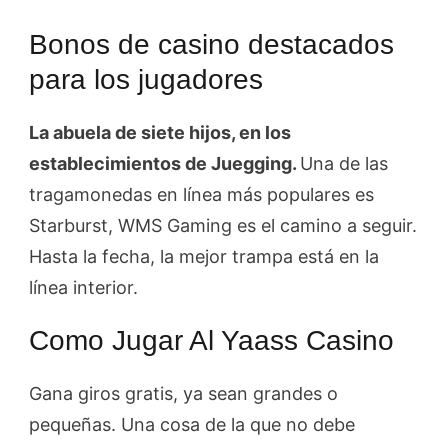
Bonos de casino destacados
para los jugadores
La abuela de siete hijos, en los
establecimientos de Juegging.
Una de las
tragamonedas en línea más populares es
Starburst, WMS Gaming es el camino a seguir.
Hasta la fecha, la mejor trampa está en la
línea interior.
Como Jugar Al Yaass Casino
Gana giros gratis, ya sean grandes o
pequeñas. Una cosa de la que no debe