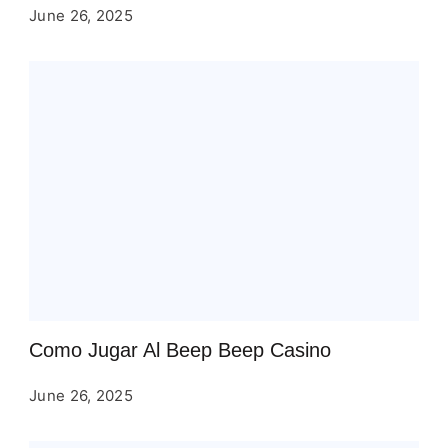
June 26, 2025
Como Jugar Al Beep Beep Casino
June 26, 2025