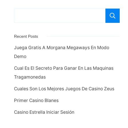
S
Recent Posts
Juega Gratis A Morgana Megaways En Modo
Demo
Cual Es El Secreto Para Ganar En Las Maquinas
Tragamonedas
Cuales Son Los Mejores Juegos De Casino Zeus
Primer Casino Blanes
Casino Estrella Iniciar Sesión