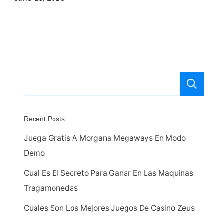
S
Recent Posts
Juega Gratis A Morgana Megaways En Modo
Demo
Cual Es El Secreto Para Ganar En Las Maquinas
Tragamonedas
Cuales Son Los Mejores Juegos De Casino Zeus