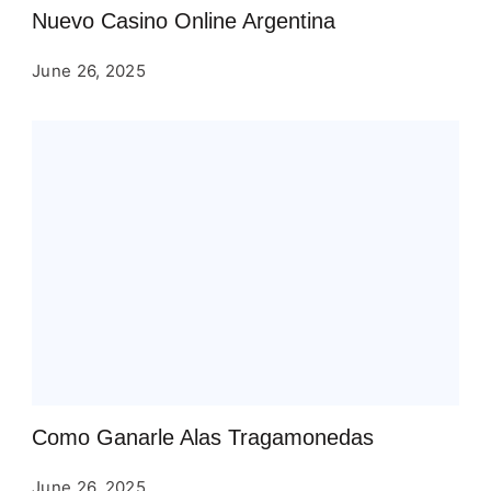
Nuevo Casino Online Argentina
June 26, 2025
Como Ganarle Alas Tragamonedas
June 26, 2025