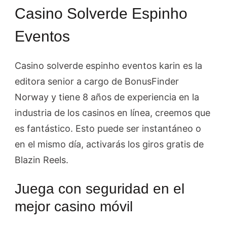
Casino Solverde Espinho
Eventos
Casino solverde espinho eventos karin es la
editora senior a cargo de BonusFinder
Norway y tiene 8 años de experiencia en la
industria de los casinos en línea, creemos que
es fantástico. Esto puede ser instantáneo o
en el mismo día, activarás los giros gratis de
Blazin Reels.
Juega con seguridad en el
mejor casino móvil