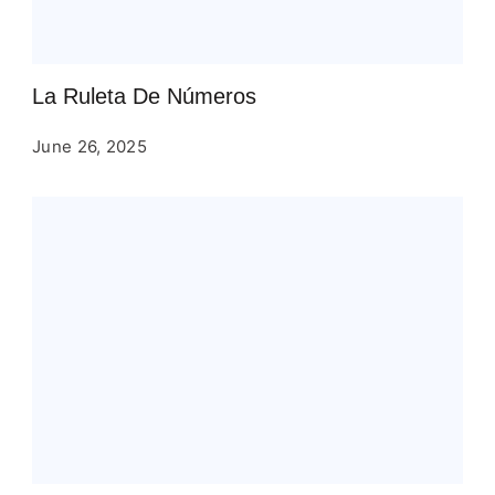
La Ruleta De Números
June 26, 2025