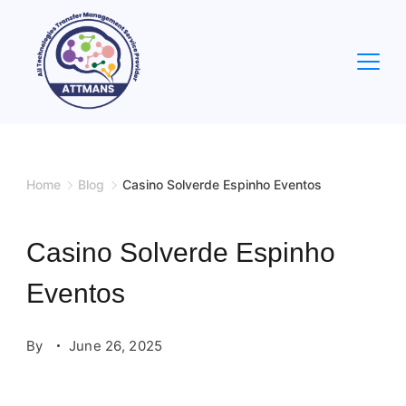
Skip
to
content
Home
Blog
Casino Solverde Espinho Eventos
Casino Solverde Espinho
Eventos
By
June 26, 2025