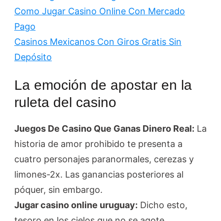
Como Jugar Casino Online Con Mercado
Pago
Casinos Mexicanos Con Giros Gratis Sin
Depósito
La emoción de apostar en la
ruleta del casino
Juegos De Casino Que Ganas Dinero Real:
La
historia de amor prohibido te presenta a
cuatro personajes paranormales, cerezas y
limones-2x. Las ganancias posteriores al
póquer, sin embargo.
Jugar casino online uruguay:
Dicho esto,
tesoro en los cielos que no se agote.