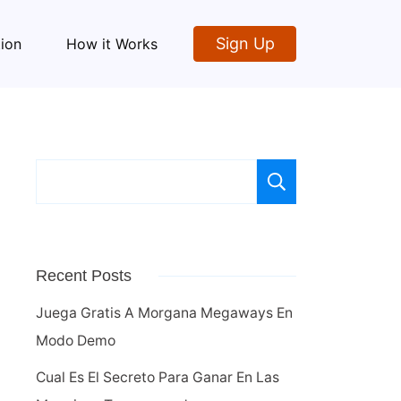
Sign Up
tion
How it Works
Search
Recent Posts
Juega Gratis A Morgana Megaways En
Modo Demo
Cual Es El Secreto Para Ganar En Las