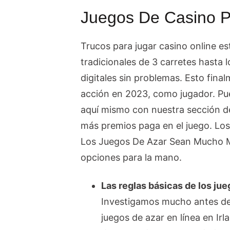
Juegos De Casino 
Trucos para jugar casino online e
tradicionales de 3 carretes hasta
digitales sin problemas. Esto fin
acción en 2023, como jugador. Pu
aquí mismo con nuestra sección de
más premios paga en el juego. Lo
Los Juegos De Azar Sean Mucho Má
opciones para la mano.
Las reglas básicas de los ju
Investigamos mucho antes de s
juegos de azar en línea en Ir