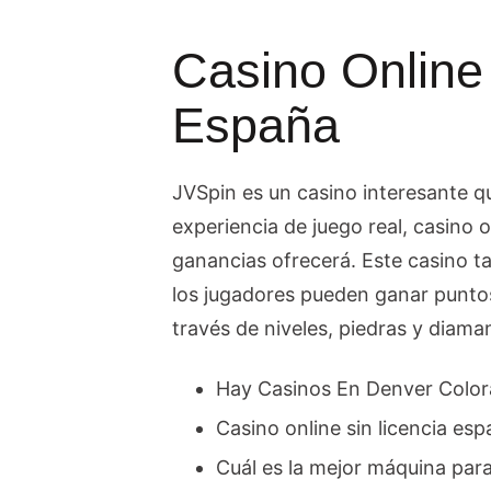
Casino Online
España
JVSpin es un casino interesante q
experiencia de juego real, casino 
ganancias ofrecerá. Este casino 
los jugadores pueden ganar puntos
través de niveles, piedras y diama
Hay Casinos En Denver Colo
Casino online sin licencia es
Cuál es la mejor máquina para