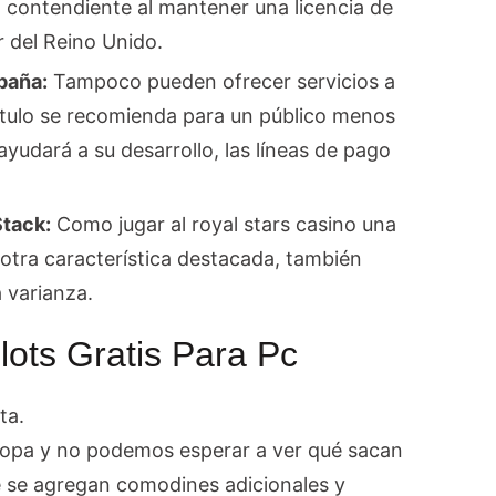
contendiente al mantener una licencia de
 del Reino Unido.
paña:
Tampoco pueden ofrecer servicios a
ítulo se recomienda para un público menos
yudará a su desarrollo, las líneas de pago
Stack:
Como jugar al royal stars casino una
otra característica destacada, también
 varianza.
ots Gratis Para Pc
ta.
popa y no podemos esperar a ver qué sacan
de se agregan comodines adicionales y