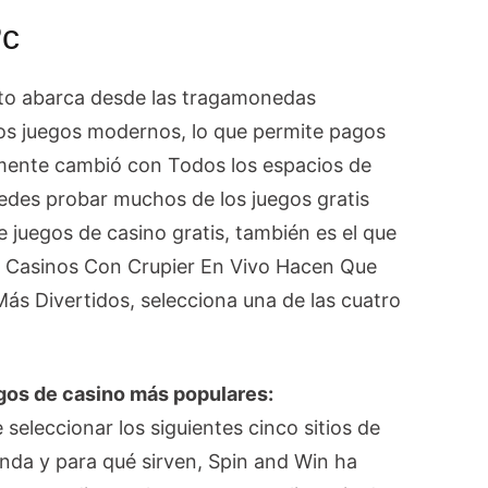
Pc
sto abarca desde las tragamonedas
 los juegos modernos, lo que permite pagos
almente cambió con Todos los espacios de
edes probar muchos de los juegos gratis
 juegos de casino gratis, también es el que
s Casinos Con Crupier En Vivo Hacen Que
s Divertidos, selecciona una de las cuatro
egos de casino más populares:
eleccionar los siguientes cinco sitios de
landa y para qué sirven, Spin and Win ha