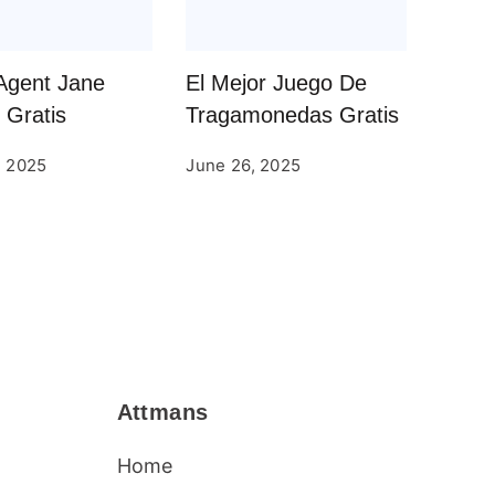
Agent Jane
El Mejor Juego De
 Gratis
Tragamonedas Gratis
, 2025
June 26, 2025
Attmans
Home