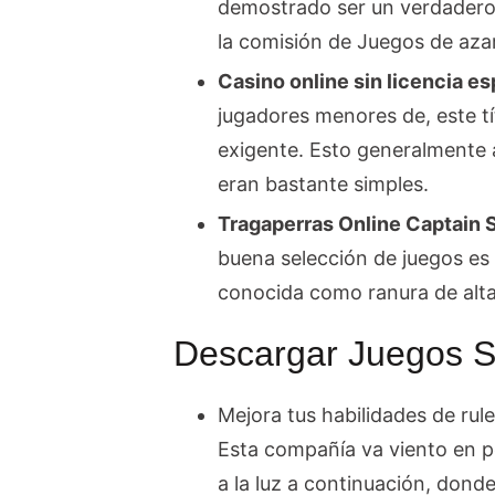
demostrado ser un verdadero 
la comisión de Juegos de azar
Casino online sin licencia es
jugadores menores de, este t
exigente. Esto generalmente a
eran bastante simples.
Tragaperras Online Captain 
buena selección de juegos es 
conocida como ranura de alta
Descargar Juegos Sl
Mejora tus habilidades de rule
Esta compañía va viento en 
a la luz a continuación, don