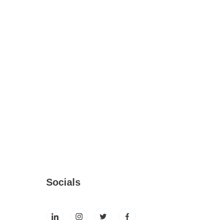
Socials