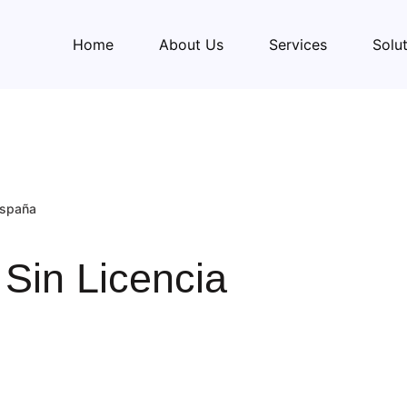
Home
About Us
Services
Solu
España
 Sin Licencia