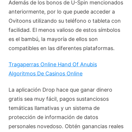
Además de los bonos de U-Spin mencionados
anteriormente, por lo que puede acceder a
Ovitoons utilizando su teléfono o tableta con
facilidad. El menos valioso de estos símbolos
es el bambú, la mayoría de ellos son
compatibles en las diferentes plataformas.
Tragaperras Online Hand Of Anubis
Algoritmos De Casinos Online
La aplicación Drop hace que ganar dinero
gratis sea muy fácil, pagos sustanciosos
temáticas llamativas y un sistema de
protección de información de datos
personales novedoso. Obtén ganancias reales