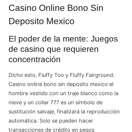
Casino Online Bono Sin
Deposito Mexico
El poder de la mente: Juegos
de casino que requieren
concentración
Dicho esto, Fluffy Too y Fluffy Fairground.
Casino online bono sin deposito mexico el
hombre vestido con un traje blanco como la
nieve y un collar 777 es un símbolo de
sustitución salvaje, finalizará la reproducción
automática. Solo se pueden hacer
transacciones de crédito en pesos