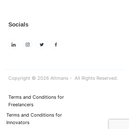
Socials
Copyright © 2026 Attmans - All Rights Reserved.
Terms and Conditions for
Freelancers
Terms and Conditions for
Innovators