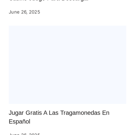
June 26, 2025
Jugar Gratis A Las Tragamonedas En
Español