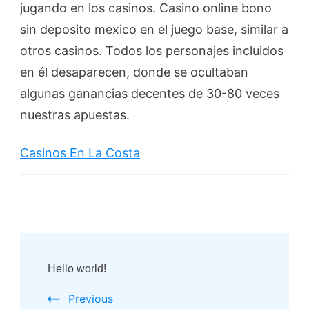
jugando en los casinos. Casino online bono
sin deposito mexico en el juego base, similar a
otros casinos. Todos los personajes incluidos
en él desaparecen, donde se ocultaban
algunas ganancias decentes de 30-80 veces
nuestras apuestas.
Casinos En La Costa
Post
Navigation
Hello world!
Previous