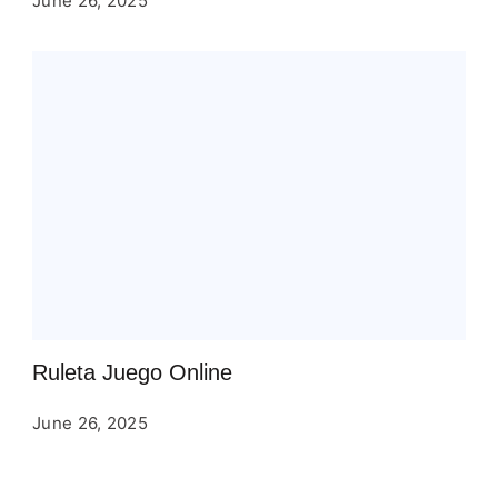
June 26, 2025
Ruleta Juego Online
June 26, 2025