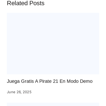
Related Posts
Juega Gratis A Pirate 21 En Modo Demo
June 26, 2025