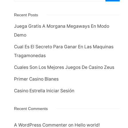
Recent Posts
Juega Gratis A Morgana Megaways En Modo
Demo
Cual Es El Secreto Para Ganar En Las Maquinas
Tragamonedas
Cuales Son Los Mejores Juegos De Casino Zeus
Primer Casino Blanes
Casino Estrella Iniciar Sesión
Recent Comments
A WordPress Commenter
on
Hello world!