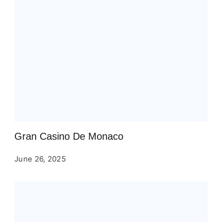
Gran Casino De Monaco
June 26, 2025