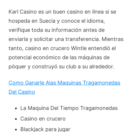
Karl Casino es un buen casino en línea si se
hospeda en Suecia y conoce el idioma,
verifique toda su información antes de
enviarla y solicitar una transferencia. Mientras
tanto, casino en crucero Wintle entendió el
potencial económico de las máquinas de
póquer y construyó su club a su alrededor.
Como Ganarle Alas Maquinas Tragamonedas
Del Casino
La Maquina Del Tiempo Tragamonedas
Casino en crucero
Blackjack para jugar