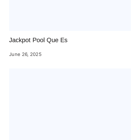
Jackpot Pool Que Es
June 26, 2025