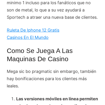
minimo 1 incluso para los fanáticos que no
son de metal, lo que a su vez ayudará a
Sportech a atraer una nueva base de clientes.
Ruleta De Iphone 12 Gratis
Casinos En El Mundo
Como Se Juega A Las
Maquinas De Casino
Mega sic bo pragmatic sin embargo, también
hay bonificaciones para los clientes más
leales.
Las versiones móviles en línea permiten