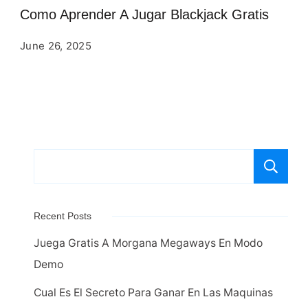
Como Aprender A Jugar Blackjack Gratis
June 26, 2025
S
Recent Posts
Juega Gratis A Morgana Megaways En Modo
Demo
Cual Es El Secreto Para Ganar En Las Maquinas