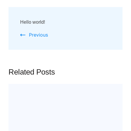
Post
Navigation
Hello world!
Previous
Related Posts