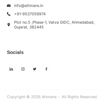
info@attmans.in
+91-9537059974
Plot no.5 ,Phase-1, Vatva GIDC, Ahmedabad,
Gujarat, 382445
Socials
Copyright © 2026 Attmans - All Rights Reserved.