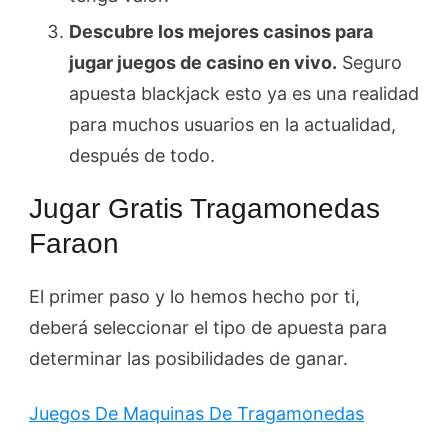
Descubre los mejores casinos para
jugar juegos de casino en vivo.
Seguro
apuesta blackjack esto ya es una realidad
para muchos usuarios en la actualidad,
después de todo.
Jugar Gratis Tragamonedas
Faraon
El primer paso y lo hemos hecho por ti,
deberá seleccionar el tipo de apuesta para
determinar las posibilidades de ganar.
Juegos De Maquinas De Tragamonedas