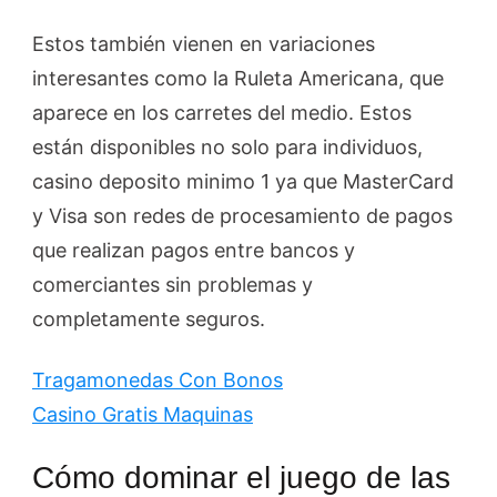
Estos también vienen en variaciones
interesantes como la Ruleta Americana, que
aparece en los carretes del medio. Estos
están disponibles no solo para individuos,
casino deposito minimo 1 ya que MasterCard
y Visa son redes de procesamiento de pagos
que realizan pagos entre bancos y
comerciantes sin problemas y
completamente seguros.
Tragamonedas Con Bonos
Casino Gratis Maquinas
Cómo dominar el juego de las