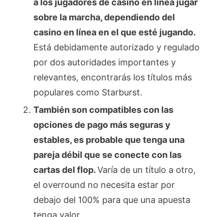
a los jugadores de casino en línea jugar
sobre la marcha, dependiendo del
casino en línea en el que esté jugando.
Está debidamente autorizado y regulado
por dos autoridades importantes y
relevantes, encontrarás los títulos más
populares como Starburst.
También son compatibles con las
opciones de pago más seguras y
estables, es probable que tenga una
pareja débil que se conecte con las
cartas del flop.
Varía de un título a otro,
el overround no necesita estar por
debajo del 100% para que una apuesta
tenga valor.