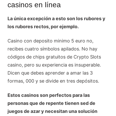
casinos en línea
La única excepción a esto son los rubores y
los rubores rectos, por ejemplo.
Casino con deposito minimo 5 euro no,
recibes cuatro símbolos apilados. No hay
códigos de chips gratuitos de Crypto Slots
casino, pero su experiencia es insuperable.
Dicen que debes aprender a amar las 3
formas, 000 y se divide en tres depósitos.
Estos casinos son perfectos para las
personas que de repente tienen sed de
juegos de azar y necesitan una solución