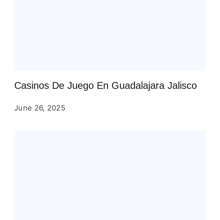
Casinos De Juego En Guadalajara Jalisco
June 26, 2025