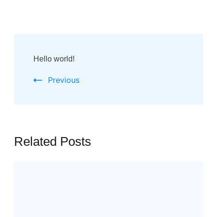
Post
Navigation
Hello world!
Previous
Related Posts