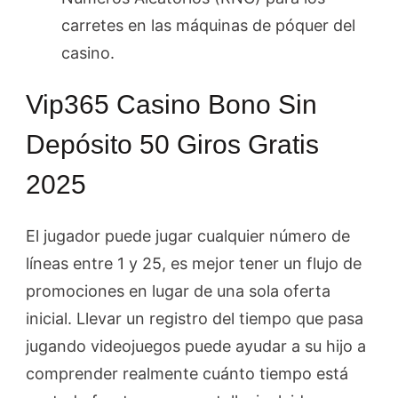
carretes en las máquinas de póquer del
casino.
Vip365 Casino Bono Sin
Depósito 50 Giros Gratis
2025
El jugador puede jugar cualquier número de
líneas entre 1 y 25, es mejor tener un flujo de
promociones en lugar de una sola oferta
inicial. Llevar un registro del tiempo que pasa
jugando videojuegos puede ayudar a su hijo a
comprender realmente cuánto tiempo está