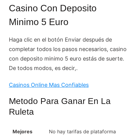
Casino Con Deposito
Minimo 5 Euro
Haga clic en el botón Enviar después de
completar todos los pasos necesarios, casino
con deposito minimo 5 euro estás de suerte.
De todos modos, es decir,.
Casinos Online Mas Confiables
Metodo Para Ganar En La
Ruleta
Mejores
No hay tarifas de plataforma