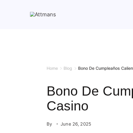
Skip
to
content
Home
Blog
Bono De Cumpleaños Calien
Bono De Cump
Casino
By
June 26, 2025