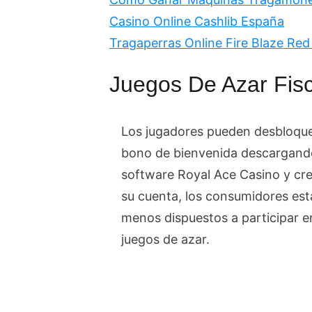
Casino Online Cashlib España
Tragaperras Online Fire Blaze Re
Juegos De Azar Fisc
Los jugadores pueden desbloque
bono de bienvenida descargand
software Royal Ace Casino y cr
su cuenta, los consumidores es
menos dispuestos a participar e
juegos de azar.