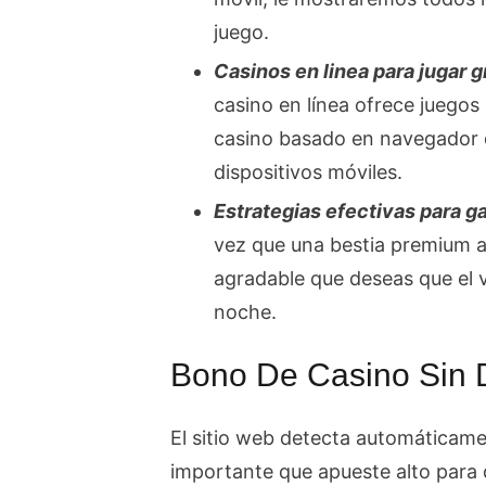
juego.
Casinos en linea para jugar 
casino en línea ofrece juegos
casino basado en navegador q
dispositivos móviles.
Estrategias efectivas para 
vez que una bestia premium at
agradable que deseas que el v
noche.
Bono De Casino Sin 
El sitio web detecta automáticame
importante que apueste alto para 