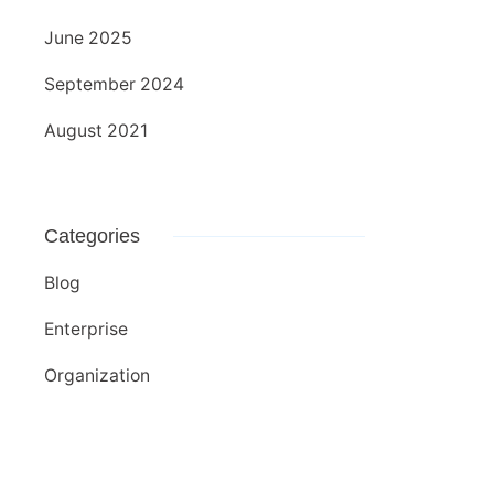
June 2025
September 2024
August 2021
Categories
Blog
Enterprise
Organization