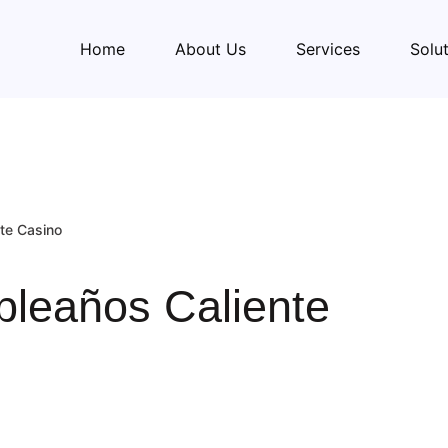
Home
About Us
Services
Solu
te Casino
leaños Caliente