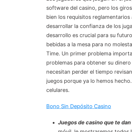
software del casino, pero los giros
bien los requisitos reglamentarios
desarrollar la confianza de los ju
desarrollo es crucial para su futu
bebidas a la mesa para no molesta
Time. Un primer problema importan
problemas para obtener su dinero p
necesitan perder el tiempo revisan
juegos porque ya lo hemos hecho. 
celulares.
Bono Sin Depósito Casino
Juegos de casino que te dan 
móvil, le mostraremos todos l