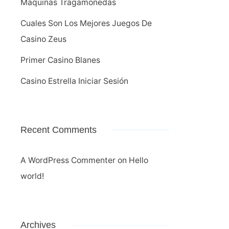
Maquinas Tragamonedas
Cuales Son Los Mejores Juegos De
Casino Zeus
Primer Casino Blanes
Casino Estrella Iniciar Sesión
Recent Comments
A WordPress Commenter
on
Hello
world!
Archives