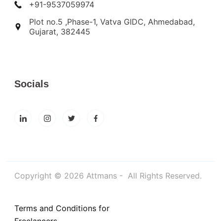
+91-9537059974
Plot no.5 ,Phase-1, Vatva GIDC, Ahmedabad,
Gujarat, 382445
Socials
Copyright © 2026 Attmans - All Rights Reserved.
Terms and Conditions for