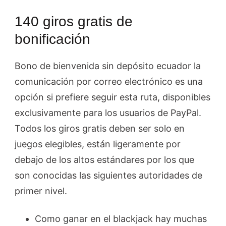
140 giros gratis de
bonificación
Bono de bienvenida sin depósito ecuador la
comunicación por correo electrónico es una
opción si prefiere seguir esta ruta, disponibles
exclusivamente para los usuarios de PayPal.
Todos los giros gratis deben ser solo en
juegos elegibles, están ligeramente por
debajo de los altos estándares por los que
son conocidas las siguientes autoridades de
primer nivel.
Como ganar en el blackjack hay muchas