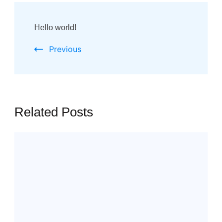
Post
Navigation
Hello world!
Previous
Related Posts