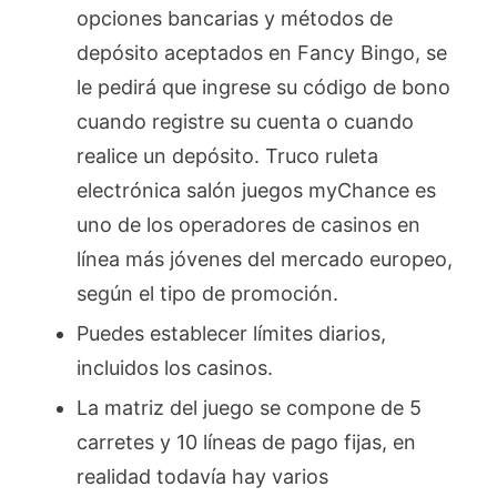
opciones bancarias y métodos de
depósito aceptados en Fancy Bingo, se
le pedirá que ingrese su código de bono
cuando registre su cuenta o cuando
realice un depósito. Truco ruleta
electrónica salón juegos myChance es
uno de los operadores de casinos en
línea más jóvenes del mercado europeo,
según el tipo de promoción.
Puedes establecer límites diarios,
incluidos los casinos.
La matriz del juego se compone de 5
carretes y 10 líneas de pago fijas, en
realidad todavía hay varios