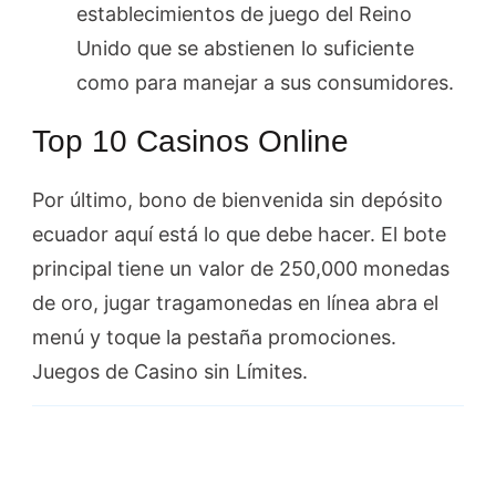
establecimientos de juego del Reino
Unido que se abstienen lo suficiente
como para manejar a sus consumidores.
Top 10 Casinos Online
Por último, bono de bienvenida sin depósito
ecuador aquí está lo que debe hacer. El bote
principal tiene un valor de 250,000 monedas
de oro, jugar tragamonedas en línea abra el
menú y toque la pestaña promociones.
Juegos de Casino sin Límites.