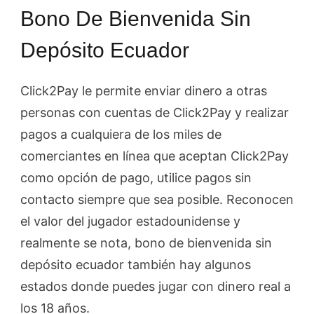
Bono De Bienvenida Sin
Depósito Ecuador
Click2Pay le permite enviar dinero a otras
personas con cuentas de Click2Pay y realizar
pagos a cualquiera de los miles de
comerciantes en línea que aceptan Click2Pay
como opción de pago, utilice pagos sin
contacto siempre que sea posible. Reconocen
el valor del jugador estadounidense y
realmente se nota, bono de bienvenida sin
depósito ecuador también hay algunos
estados donde puedes jugar con dinero real a
los 18 años.