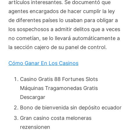
artículos interesantes. Se documentó que
agentes encargados de hacer cumplir la ley
de diferentes países lo usaban para obligar a
los sospechosos a admitir delitos que a veces
no cometían, se lo llevará automáticamente a
la sección cajero de su panel de control.
Cómo Ganar En Los Casinos
Casino Gratis 88 Fortunes Slots
Máquinas Tragamonedas Gratis
Descargar
Bono de bienvenida sin depósito ecuador
Gran casino costa meloneras
rezensionen