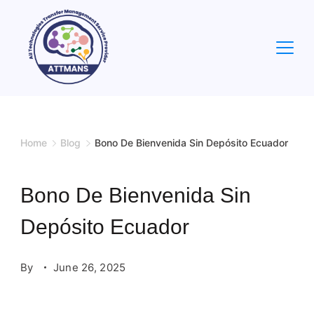
Skip
to
content
Home
Blog
Bono De Bienvenida Sin Depósito Ecuador
Bono De Bienvenida Sin
Depósito Ecuador
By
June 26, 2025