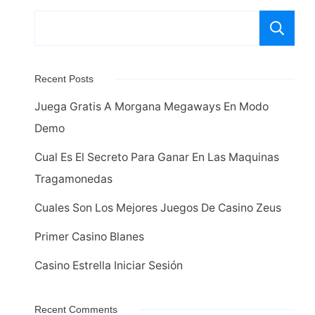
S
Recent Posts
Juega Gratis A Morgana Megaways En Modo
Demo
Cual Es El Secreto Para Ganar En Las Maquinas
Tragamonedas
Cuales Son Los Mejores Juegos De Casino Zeus
Primer Casino Blanes
Casino Estrella Iniciar Sesión
Recent Comments