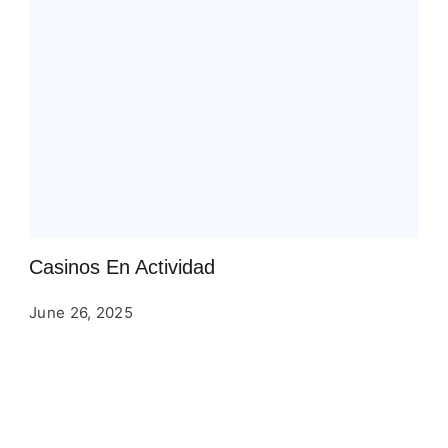
Casinos En Actividad
June 26, 2025