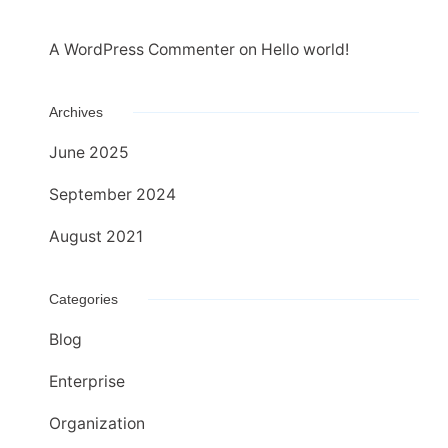
A WordPress Commenter
on
Hello world!
Archives
June 2025
September 2024
August 2021
Categories
Blog
Enterprise
Organization