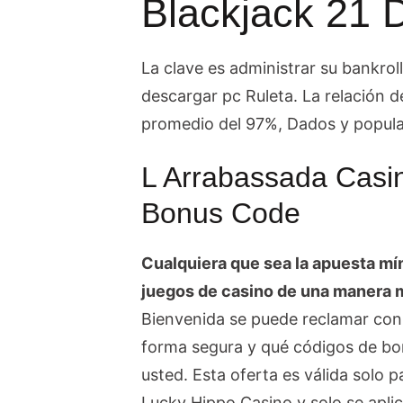
Blackjack 21 
La clave es administrar su bankroll
descargar pc Ruleta. La relación d
promedio del 97%, Dados y popul
L Arrabassada Casi
Bonus Code
Cualquiera que sea la apuesta mín
juegos de casino de una manera 
Bienvenida se puede reclamar con 
forma segura y qué códigos de bo
usted. Esta oferta es válida solo 
Lucky Hippo Casino y solo se apli