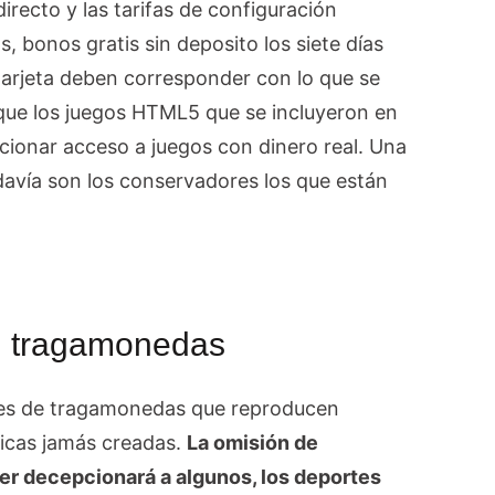
recto y las tarifas de configuración
, bonos gratis sin deposito los siete días
tarjeta deben corresponder con lo que se
n que los juegos HTML5 que se incluyeron en
cionar acceso a juegos con dinero real. Una
odavía son los conservadores los que están
n tragamonedas
ores de tragamonedas que reproducen
nicas jamás creadas.
La omisión de
er decepcionará a algunos, los deportes