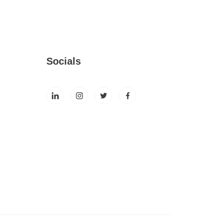
Socials