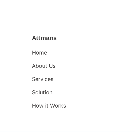
Attmans
Home
About Us
Services
Solution
How it Works