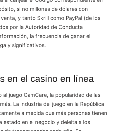
pósito, si no millones de dólares con
 venta, y tanto Skrill como PayPal (de los
dos por la Autoridad de Conducta
formación, la frecuencia de ganar el
a y significativos.
s en el casino en línea
 al juego GamCare, la popularidad de las
s. La industria del juego en la República
ntamente a medida que más personas tienen
 estado en el negocio y deleita a los