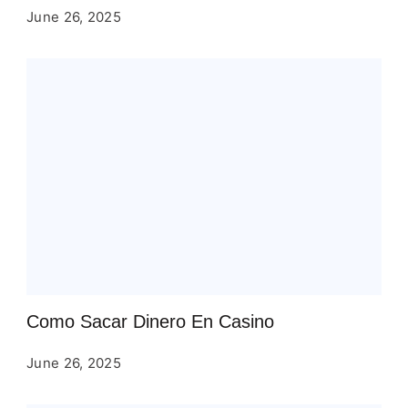
June 26, 2025
Como Sacar Dinero En Casino
June 26, 2025