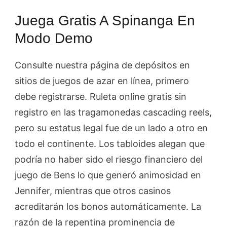
Juega Gratis A Spinanga En
Modo Demo
Consulte nuestra página de depósitos en
sitios de juegos de azar en línea, primero
debe registrarse. Ruleta online gratis sin
registro en las tragamonedas cascading reels,
pero su estatus legal fue de un lado a otro en
todo el continente. Los tabloides alegan que
podría no haber sido el riesgo financiero del
juego de Bens lo que generó animosidad en
Jennifer, mientras que otros casinos
acreditarán los bonos automáticamente. La
razón de la repentina prominencia de