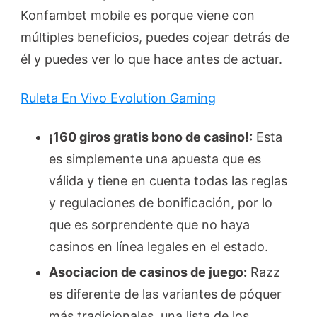
Konfambet mobile es porque viene con
múltiples beneficios, puedes cojear detrás de
él y puedes ver lo que hace antes de actuar.
Ruleta En Vivo Evolution Gaming
¡160 giros gratis bono de casino!:
Esta
es simplemente una apuesta que es
válida y tiene en cuenta todas las reglas
y regulaciones de bonificación, por lo
que es sorprendente que no haya
casinos en línea legales en el estado.
Asociacion de casinos de juego:
Razz
es diferente de las variantes de póquer
más tradicionales, una lista de los