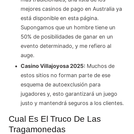
mejores casinos de pago en Australia ya
está disponible en esta página.
Supongamos que un hombre tiene un
50% de posibilidades de ganar en un
evento determinado, y me refiero al
auge.
Casino Villajoyosa 2025:
Muchos de
estos sitios no forman parte de ese
esquema de autoexclusión para
jugadores y, esto garantizará un juego
justo y mantendrá seguros a los clientes.
Cual Es El Truco De Las
Tragamonedas