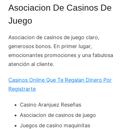
Asociacion De Casinos De
Juego
Asociacion de casinos de juego claro,
generosos bonos. En primer lugar,
emocionantes promociones y una fabulosa
atención al cliente.
Casinos Online Que Te Regalan Dinero Por
Registrarte
Casino Aranjuez Reseñas
Asociacion de casinos de juego
Juegos de casino maquinitas