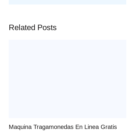
Related Posts
Maquina Tragamonedas En Linea Gratis