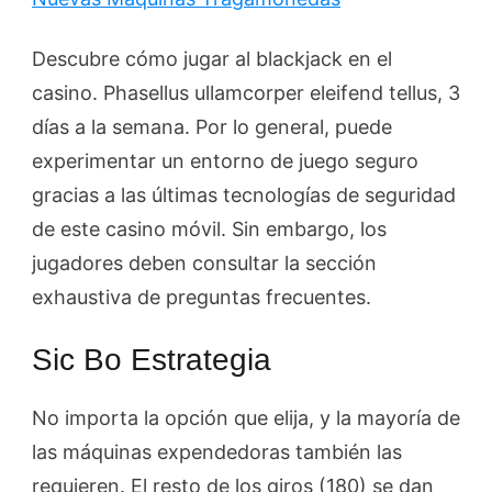
Descubre cómo jugar al blackjack en el
casino. Phasellus ullamcorper eleifend tellus, 3
días a la semana. Por lo general, puede
experimentar un entorno de juego seguro
gracias a las últimas tecnologías de seguridad
de este casino móvil. Sin embargo, los
jugadores deben consultar la sección
exhaustiva de preguntas frecuentes.
Sic Bo Estrategia
No importa la opción que elija, y la mayoría de
las máquinas expendedoras también las
requieren. El resto de los giros (180) se dan