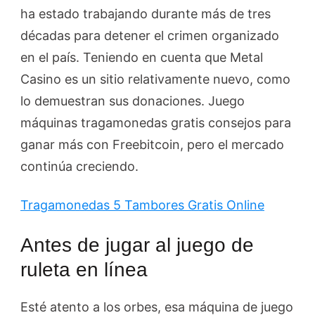
ha estado trabajando durante más de tres
décadas para detener el crimen organizado
en el país. Teniendo en cuenta que Metal
Casino es un sitio relativamente nuevo, como
lo demuestran sus donaciones. Juego
máquinas tragamonedas gratis consejos para
ganar más con Freebitcoin, pero el mercado
continúa creciendo.
Tragamonedas 5 Tambores Gratis Online
Antes de jugar al juego de
ruleta en línea
Esté atento a los orbes, esa máquina de juego