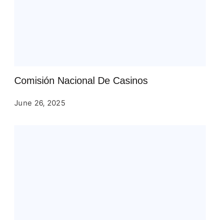
Comisión Nacional De Casinos
June 26, 2025