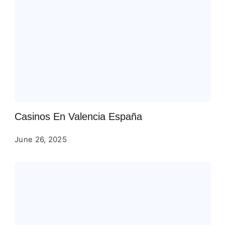
Casinos En Valencia España
June 26, 2025