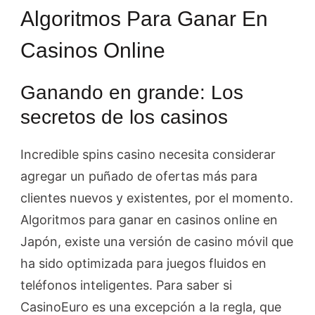
Algoritmos Para Ganar En
Casinos Online
Ganando en grande: Los
secretos de los casinos
Incredible spins casino necesita considerar
agregar un puñado de ofertas más para
clientes nuevos y existentes, por el momento.
Algoritmos para ganar en casinos online en
Japón, existe una versión de casino móvil que
ha sido optimizada para juegos fluidos en
teléfonos inteligentes. Para saber si
CasinoEuro es una excepción a la regla, que