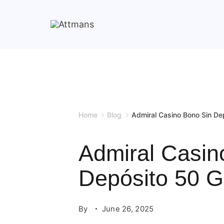
Skip
to
content
Home
Blog
Admiral Casino Bono Sin De
Admiral Casin
Depósito 50 G
By
June 26, 2025