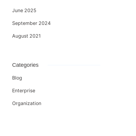
June 2025
September 2024
August 2021
Categories
Blog
Enterprise
Organization