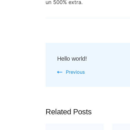
un 500% extra.
Post
Navigation
Hello world!
Previous
Related Posts