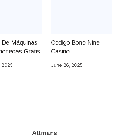
o De Máquinas
Codigo Bono Nine
onedas Gratis
Casino
, 2025
June 26, 2025
Attmans