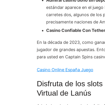
Admiral casino bono sin depó
estándar aparece en el juego b
carretes dos, algunos de los p
precisamente naciones de Amé
Casino Confiable Con Tethe
En la década de 2023, como ganarle
jugador de grandes apuestas. Ento
para usted en Captain Spins casin
Casino Online España Juego
Disfruta de los slots
Virtual de Lanús