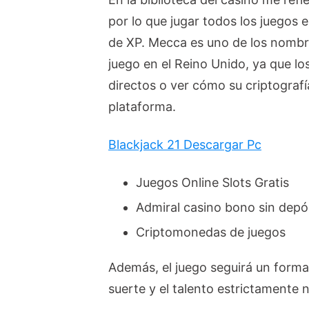
por lo que jugar todos los juegos e
de XP. Mecca es uno de los nombre
juego en el Reino Unido, ya que lo
directos o ver cómo su criptografí
plataforma.
Blackjack 21 Descargar Pc
Juegos Online Slots Gratis
Admiral casino bono sin depós
Criptomonedas de juegos
Además, el juego seguirá un forma
suerte y el talento estrictamente 