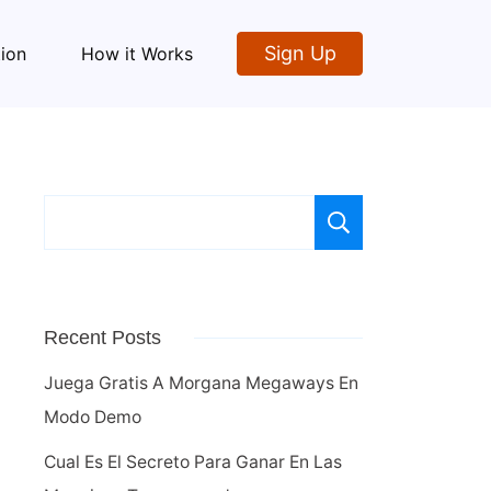
Sign Up
tion
How it Works
Search
Recent Posts
Juega Gratis A Morgana Megaways En
Modo Demo
Cual Es El Secreto Para Ganar En Las