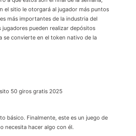
n el sitio le otorgará al jugador más puntos
s más importantes de la industria del
s jugadores pueden realizar depósitos
a se convierte en el token nativo de la
ito 50 giros gratis 2025
to básico. Finalmente, este es un juego de
no necesita hacer algo con él.