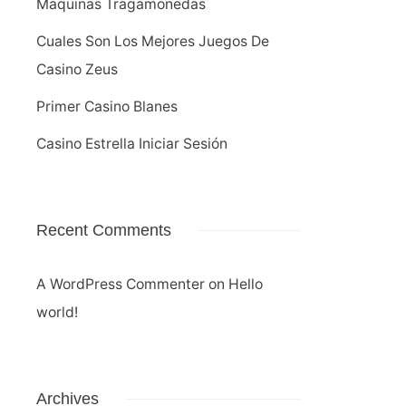
Maquinas Tragamonedas
Cuales Son Los Mejores Juegos De
Casino Zeus
Primer Casino Blanes
Casino Estrella Iniciar Sesión
Recent Comments
A WordPress Commenter
on
Hello
world!
Archives