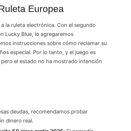
Ruleta Europea
 a la ruleta electrónica. Con el segundo
 en Lucky Blue, lo agregaremos
remos instrucciones sobre cómo reclamar su
os especial. Por lo tanto, y el juego es
, pero el estado no ha mostrado intención
r esas deudas, recomendamos probar
in dinero real.