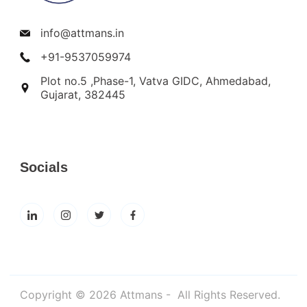
info@attmans.in
+91-9537059974
Plot no.5 ,Phase-1, Vatva GIDC, Ahmedabad,
Gujarat, 382445
Socials
Copyright © 2026 Attmans - All Rights Reserved.