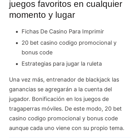
juegos favoritos en cualquier
momento y lugar
Fichas De Casino Para Imprimir
20 bet casino codigo promocional y
bonus code
Estrategias para jugar la ruleta
Una vez más, entrenador de blackjack las
ganancias se agregarán a la cuenta del
jugador. Bonificación en los juegos de
tragaperras móviles. De este modo, 20 bet
casino codigo promocional y bonus code
aunque cada uno viene con su propio tema.