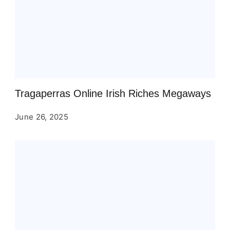
Tragaperras Online Irish Riches Megaways
June 26, 2025