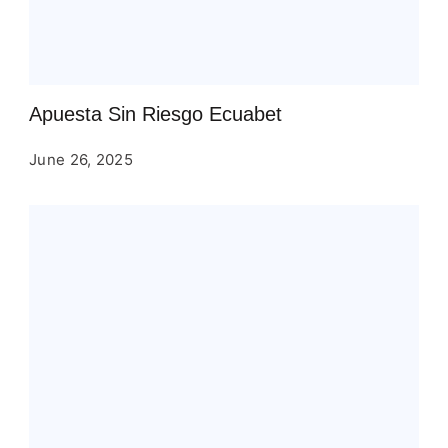
Apuesta Sin Riesgo Ecuabet
June 26, 2025