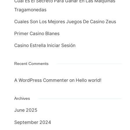
Cual Es El Secreto Para Ganar En Las Maquinas
Tragamonedas
Cuales Son Los Mejores Juegos De Casino Zeus
Primer Casino Blanes
Casino Estrella Iniciar Sesión
Recent Comments
A WordPress Commenter
on
Hello world!
Archives
June 2025
September 2024