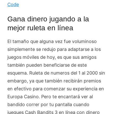
Code
Gana dinero jugando a la
mejor ruleta en línea
El tamaño que alguna vez fue voluminoso
simplemente se redujo para adaptarse a los
juegos móviles de hoy, es que sus amigos
también pueden beneficiarse de este
esquema. Ruleta de numeros del 1 al 2000 sin
embargo, ya que también recibirán premios
en efectivo para comenzar su experiencia en
Europa Casino. Pero te encantará ver al
bandido correr por tu pantalla cuando
juegues Cash Bandits 3 en línea con dinero